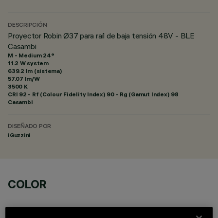
DESCRIPCIÓN
Proyector Robin Ø37 para raíl de baja tensión 48V - BLE
Casambi
M - Medium 24°
11.2 W system
639.2 lm (sistema)
57.07 lm/W
3500 K
CRI
92
- Rf (Colour Fidelity Index) 90 - Rg (Gamut Index) 98
Casambi
DISEÑADO POR
iGuzzini
COLOR