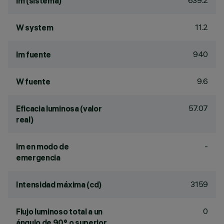
639.2
lm (sistema)
11.2
W system
940
lm fuente
9.6
W fuente
57.07
Eficacia luminosa (valor
real)
-
lm en modo de
emergencia
3159
Intensidad máxima (cd)
0
Flujo luminoso total a un
ángulo de 90° o superior