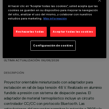
Al hacer clic en “Aceptar todas las cookies”, usted acepta que las
cookies se guarden en su dispositivo para mejorar la navegación
del sitio, analizar el uso del mismo, y colaborar con nuestros
COMPONENTES OPCIONALES
estudios para marketing.
Más información
Rechazarlas todas
Aceptar todas las cookies
Configuración de cookies
DATOS TÉCNICOS
ÚLTIMA ACTUALIZACIÓN: 06/08/2026
DESCRIPCIÓN
Proyector orientable miniaturizado con adaptador para
instalación en raíl de baja tensión 48 V. Realizado en aluminio
fundido a presión con sistema de disipación pasiva. El
adaptador de material termoplástico incluye un circuito
controlador CC/CC con protocolo Bluetooth. Las
articulaciones del proyector permiten la rotación a 360° y la