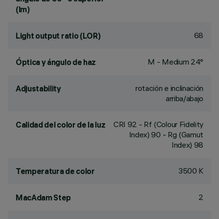
(lm)
68
Light output ratio (LOR)
M - Medium 24°
Óptica y ángulo de haz
rotación e inclinación
Adjustability
arriba/abajo
CRI
92
- Rf (Colour Fidelity
Calidad del color de la luz
Index) 90 - Rg (Gamut
Index) 98
3500 K
Temperatura de color
2
MacAdam Step