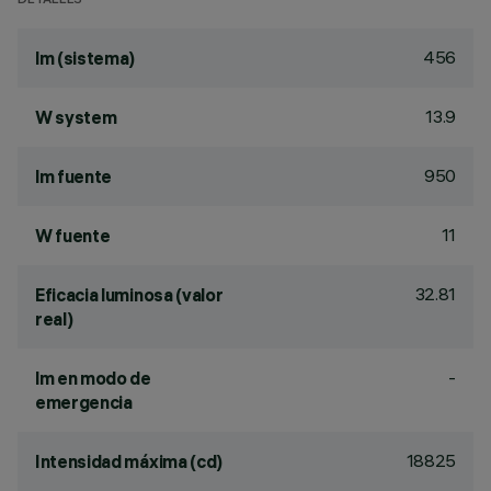
DETALLES
456
lm (sistema)
13.9
W system
950
lm fuente
11
W fuente
32.81
Eficacia luminosa (valor
real)
-
lm en modo de
emergencia
18825
Intensidad máxima (cd)