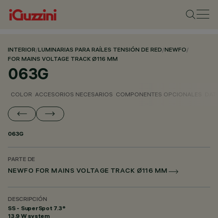
INTERIOR
/
LUMINARIAS PARA RAÍLES TENSIÓN DE RED
/
NEWFO
/
FOR MAINS VOLTAGE TRACK Ø116 MM
063G
COLOR
ACCESORIOS NECESARIOS
COMPONENTES OPCIONALES
DAT
063G
PARTE DE
NEWFO FOR MAINS VOLTAGE TRACK Ø116 MM
DESCRIPCIÓN
SS - SuperSpot 7.3°
13.9 W system