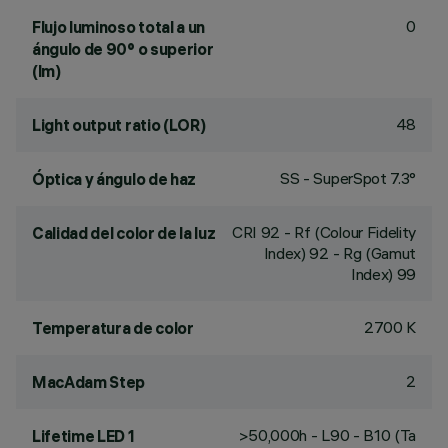
0
Flujo luminoso total a un
ángulo de 90° o superior
(lm)
48
Light output ratio (LOR)
SS - SuperSpot 7.3°
Óptica y ángulo de haz
CRI
92
- Rf (Colour Fidelity
Calidad del color de la luz
Index) 92 - Rg (Gamut
Index) 99
2700 K
Temperatura de color
2
MacAdam Step
>50,000h - L90 - B10 (Ta
Lifetime LED 1