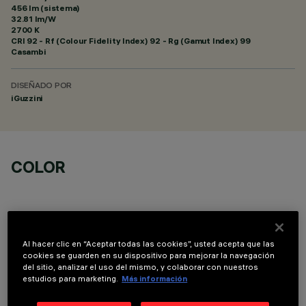
456 lm (sistema)
32.81 lm/W
2700 K
CRI
92
- Rf (Colour Fidelity Index) 92 - Rg (Gamut Index) 99
Casambi
DISEÑADO POR
iGuzzini
COLOR
Al hacer clic en “Aceptar todas las cookies”, usted acepta que las
cookies se guarden en su dispositivo para mejorar la navegación
ACCESORIOS NECESARIOS
del sitio, analizar el uso del mismo, y colaborar con nuestros
estudios para marketing.
Más información
Es necesario pedir uno de los accesorios necesarios para instalar y utilizar correctamente el
producto: