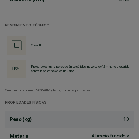
RENDIMIENTO TÉCNICO
Class II
Protegido contra la penetración de sólidos mayores de 12 mm, no protegido
contra la penetración de líquidos.
Cumple con la norma EN60598-1 y las regulaciones pertinentes.
PROPIEDADES FÍSICAS
1.3
Peso (kg)
Aluminio fundido y
Material