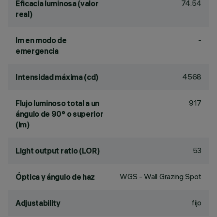
74.54
Eficacia luminosa (valor
real)
-
lm en modo de
emergencia
4568
Intensidad máxima (cd)
917
Flujo luminoso total a un
ángulo de 90° o superior
(lm)
53
Light output ratio (LOR)
WGS - Wall Grazing Spot
Óptica y ángulo de haz
fijo
Adjustability