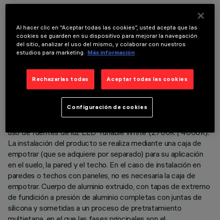
Al hacer clic en “Aceptar todas las cookies”, usted acepta que las
cookies se guarden en su dispositivo para mejorar la navegación
del sitio, analizar el uso del mismo, y colaborar con nuestros
estudios para marketing.
Más información
DATOS TÉCNICOS
ÚLTIMA ACTUALIZACIÓN: 05/08/2026
Rechazarlas todas
Aceptar todas las cookies
DESCRIPCIÓN
Configuración de cookies
Producto lineal para iluminación de luz directa, destinado al
uso de fuentes de luz LED Tunable White (2700K | 4000K).
La instalación del producto se realiza mediante una caja de
empotrar (que se adquiere por separado) para su aplicación
en el suelo, la pared y el techo. En el caso de instalación en
paredes o techos con paneles, no es necesaria la caja de
empotrar. Cuerpo de aluminio extruido, con tapas de extremo
de fundición a presión de aluminio completas con juntas de
silicona y sometidas a un proceso de pretratamiento
multietapa, en el que las fases principales son el