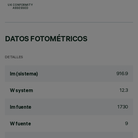
UK CONFORMITY
ASSESSED
DATOS FOTOMÉTRICOS
DETALLES
916.9
lm (sistema)
12.3
W system
1730
lm fuente
9
W fuente