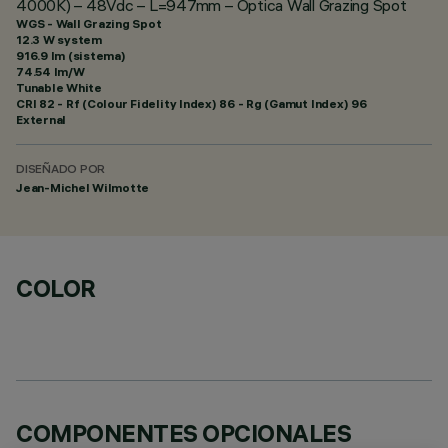
4000K) – 48Vdc – L=947mm – Óptica Wall Grazing Spot
WGS - Wall Grazing Spot
12.3 W system
916.9 lm (sistema)
74.54 lm/W
Tunable White
CRI
82
- Rf (Colour Fidelity Index) 86 - Rg (Gamut Index) 96
External
DISEÑADO POR
Jean-Michel Wilmotte
COLOR
COMPONENTES OPCIONALES