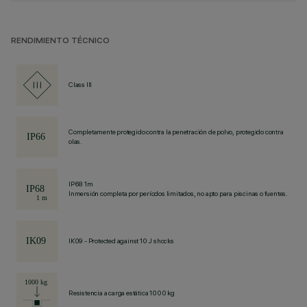
RENDIMIENTO TÉCNICO
Class III
Completamente protegido contra la penetración de polvo, protegido contra
olas.
IP68 1m
Inmersión completa por períodos limitados, no apto para piscinas o fuentes.
IK09 - Protected against 10 J shocks
Resistencia a carga estática 1000 kg