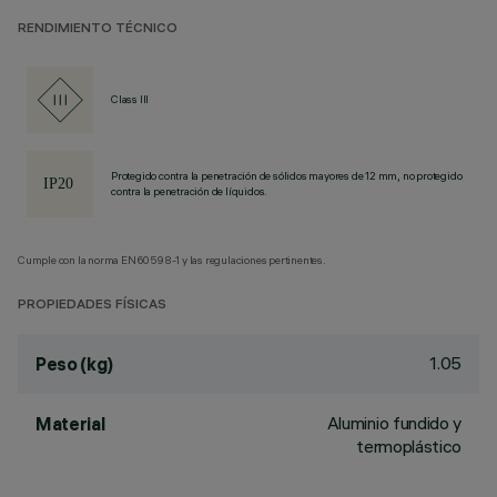
RENDIMIENTO TÉCNICO
Class III
Protegido contra la penetración de sólidos mayores de 12 mm, no protegido
contra la penetración de líquidos.
Cumple con la norma EN60598-1 y las regulaciones pertinentes.
PROPIEDADES FÍSICAS
1.05
Peso (kg)
Aluminio fundido y
Material
termoplástico