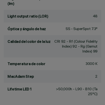
(lm)
48
Light output ratio (LOR)
SS - SuperSpot 7.3°
Óptica y ángulo de haz
CRI
92
- Rf (Colour Fidelity
Calidad del color de la luz
Index) 92 - Rg (Gamut
Index) 99
3000 K
Temperatura de color
2
MacAdam Step
>50,000h - L90 - B10 (Ta
Lifetime LED 1
25°C)