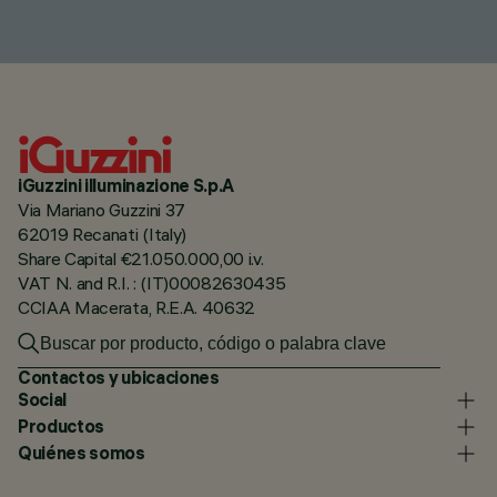
iGuzzini illuminazione S.p.A
Via Mariano Guzzini 37
62019 Recanati (Italy)
Share Capital €21.050.000,00 i.v.
VAT N. and R.I. : (IT)00082630435
CCIAA Macerata, R.E.A. 40632
Contactos y ubicaciones
Social
Productos
Quiénes somos