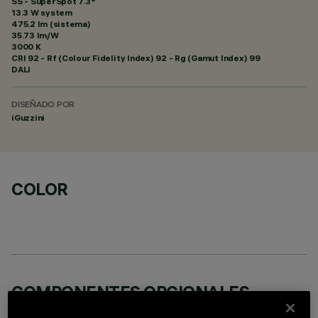
SS - SuperSpot 7.3°
13.3 W system
475.2 lm (sistema)
35.73 lm/W
3000 K
CRI
92
- Rf (Colour Fidelity Index) 92 - Rg (Gamut Index) 99
DALI
DISEÑADO POR
iGuzzini
COLOR
COMPONENTES OPCIONALES