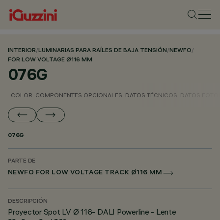
INTERIOR
/
LUMINARIAS PARA RAÍLES DE BAJA TENSIÓN
/
NEWFO
/
FOR LOW VOLTAGE Ø116 MM
076G
COLOR
COMPONENTES OPCIONALES
DATOS TÉCNICOS
DATOS FOTO
076G
PARTE DE
NEWFO FOR LOW VOLTAGE TRACK Ø116 MM
DESCRIPCIÓN
Proyector Spot LV Ø 116- DALI Powerline - Lente