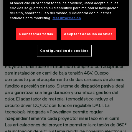
Al hacer clic en “Aceptar todas las cookies”, usted acepta que las
cookies se guarden en su dispositivo para mejorar la navegación
del sitio, analizar el uso del mismo, y colaborar con nuestros
estudios para marketing.
Más información
DATOS TÉCNICOS
Rechazarlas todas
Aceptar todas las cookies
ÚLTIMA ACTUALIZACIÓN: 07/08/2026
Configuración de cookies
DESCRIPCIÓN
Proyector orientable miniaturizado completo con adaptador
para instalación en carril de baja tensión 48V. Cuerpo
compuesto por el acoplamiento de dos carcasas de aluminio
fundido a presión pintado. Sistema de disipación pasiva ideal
para garantizar una larga duración y una eficaz gestión del
calor. El adaptador de material termoplástico incluye el
circuito driver DC/DC con función regulable DALI. La
tecnología integrada «Powerline» permite regular
independientemente cada proyector insertado en el carril.
Las articulaciones del proyector permiten la rotación de 360°
y la inclinación de 90°. Sistema rápido de conexión eléctrica y