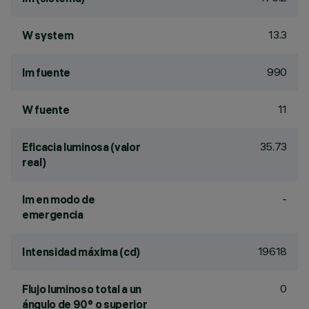
13.3
W system
990
lm fuente
11
W fuente
35.73
Eficacia luminosa (valor
real)
-
lm en modo de
emergencia
19618
Intensidad máxima (cd)
0
Flujo luminoso total a un
ángulo de 90° o superior