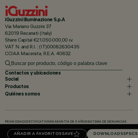
iGuzzini illuminazione S.p.A
Via Mariano Guzzini 37
62019 Recanati (Italy)
Share Capital €21.050.000,00 i.v.
VAT N. and R.I. : (IT)00082630435
CCIAA Macerata, R.E.A. 40632
Contactos y ubicaciones
Social
Productos
Quiénes somos
PRIVACIDAD
CERTIFICATIONS
GARANTÍA DE 5 AÑOS
SISTEMA DE DENUNCIAS
POLÍTICA DE COOKIES
ACCESSIBILITY STATEMENT
NUESTROS CÓDIGOS
AÑADIR A FAVORITOS
SAVE
DOWNLOADS
SPECS
KNOWLEDGE BASE (LOGIN REQUIRED)
DOWNLOADS