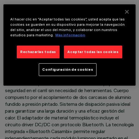
Al hacer clic en “Aceptar todas las cookies”, usted acepta que las
cookies se guarden en su dispositivo para mejorar la navegación
del sitio, analizar el uso del mismo, y colaborar con nuestros
DATOS TÉCNICOS
estudios para marketing.
Más información
ÚLTIMA ACTUALIZACIÓN: 07/08/2026
Rechazarlas todas
Aceptar todas las cookies
DESCRIPCIÓN
Proyector orientable miniaturizado completo con adaptador
Configuración de cookies
para instalación en carril de baja tensión 48V Superrail -
versión con bloqueo mecánico de la inclinación y fijación de
seguridad en el carril sin necesidad de herramientas. Cuerpo
compuesto por el acoplamiento de dos carcasas de aluminio
fundido a presión pintado. Sistema de disipación pasiva ideal
para garantizar una larga duración y una eficaz gestión del
calor. El adaptador de material termoplástico incluye el
circuito driver DC/DC con protocolo Bluetooth. La tecnología
integrada «Bluetooth Casambi» permite regular
independientemente cada módulo luminoso insertado en el