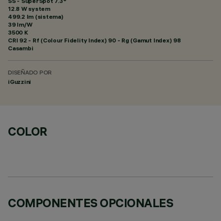
SS - SuperSpot 7.3°
12.8 W system
499.2 lm (sistema)
39 lm/W
3500 K
CRI
92
- Rf (Colour Fidelity Index) 90 - Rg (Gamut Index) 98
Casambi
DISEÑADO POR
iGuzzini
COLOR
COMPONENTES OPCIONALES