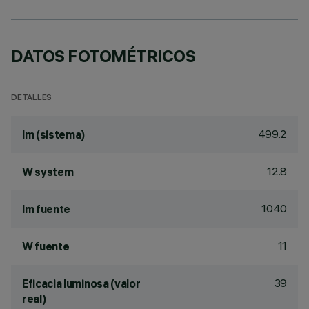
DATOS FOTOMÉTRICOS
DETALLES
499.2
lm (sistema)
12.8
W system
1040
lm fuente
11
W fuente
39
Eficacia luminosa (valor
real)