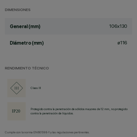
DIMENSIONES
106x130
General (mm)
ø116
Diámetro (mm)
RENDIMIENTO TÉCNICO
Class III
Protegido contra la penetración de sólidos mayores de 12 mm, no protegido
contra la penetración de líquidos.
Cumple con la norma EN60598-1 y las regulaciones pertinentes.