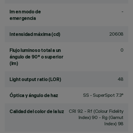
-
lm en modo de
emergencia
20608
Intensidad máxima (cd)
0
Flujo luminoso total a un
ángulo de 90° o superior
(lm)
48
Light output ratio (LOR)
SS - SuperSpot 7.3°
Óptica y ángulo de haz
CRI
92
- Rf (Colour Fidelity
Calidad del color de la luz
Index) 90 - Rg (Gamut
Index) 98