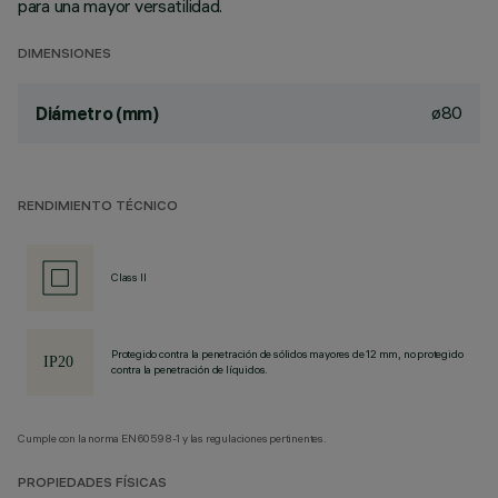
para una mayor versatilidad.
DIMENSIONES
ø80
Diámetro (mm)
RENDIMIENTO TÉCNICO
Class II
Protegido contra la penetración de sólidos mayores de 12 mm, no protegido
contra la penetración de líquidos.
Cumple con la norma EN60598-1 y las regulaciones pertinentes.
PROPIEDADES FÍSICAS