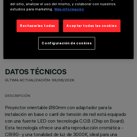
del sitio, analizar el uso del mismo, y colaborar con nuestros
estudios para marketing.
Más información
COMPONENTES OPCIONALES
Rechazarlas todas
Aceptar todas las cookies
Configuración de cookies
DATOS TÉCNICOS
ÚLTIMA ACTUALIZACIÓN: 06/08/2026
DESCRIPCIÓN
Proyector orientable Ø80mm con adaptador para la
instalación en base o carril de tensión de red está equipado
con una fuente LED con tecnología C.O.B (Chip on Board).
Esta tecnología ofrece una alta reproducción cromática -
CRI90- y una tonalidad de luz de 3000K, ideal para una