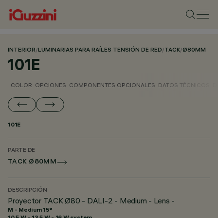
INTERIOR
/
LUMINARIAS PARA RAÍLES TENSIÓN DE RED
/
TACK
/
Ø80MM
101E
COLOR
OPCIONES
COMPONENTES OPCIONALES
DATOS TÉCNICOS
D
101E
PARTE DE
TACK Ø80MM
DESCRIPCIÓN
Proyector TACK Ø80 - DALI-2 - Medium - Lens -
M - Medium 15°
10.5 W - 13.5 W - 16 W system