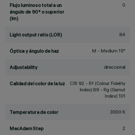
0
Flujo luminoso total a un
ángulo de 90° o superior
(lm)
84
Light output ratio (LOR)
M - Medium 15°
Óptica y ángulo de haz
direccional
Adjustability
CRI
92
- Rf (Colour Fidelity
Calidad del color de la luz
Index) 89 - Rg (Gamut
Index) 101
3000 K
Temperatura de color
2
MacAdam Step