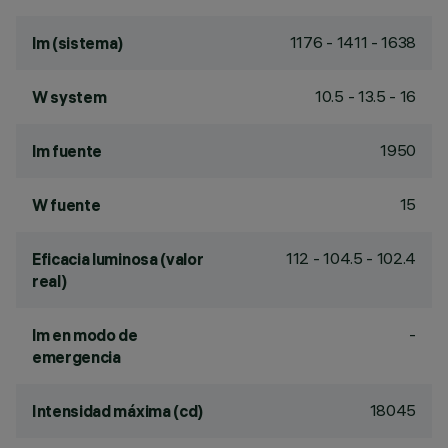
1176 - 1411 - 1638
lm (sistema)
10.5 - 13.5 - 16
W system
1950
lm fuente
15
W fuente
112 - 104.5 - 102.4
Eficacia luminosa (valor
real)
-
lm en modo de
emergencia
18045
Intensidad máxima (cd)