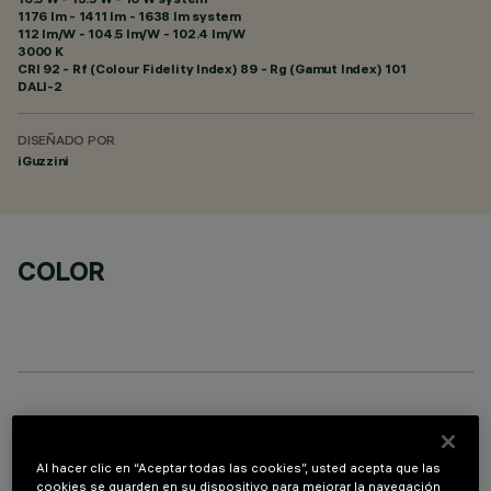
1176 lm - 1411 lm - 1638 lm system
112 lm/W - 104.5 lm/W - 102.4 lm/W
3000 K
CRI
92
- Rf (Colour Fidelity Index) 89 - Rg (Gamut Index) 101
DALI-2
DISEÑADO POR
iGuzzini
COLOR
PROFILO
Al hacer clic en “Aceptar todas las cookies”, usted acepta que las
cookies se guarden en su dispositivo para mejorar la navegación