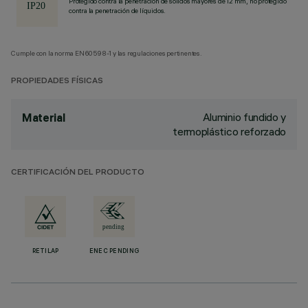
Protegido contra la penetración de sólidos mayores de 12 mm, no protegido
contra la penetración de líquidos.
Cumple con la norma EN60598-1 y las regulaciones pertinentes.
PROPIEDADES FÍSICAS
Aluminio fundido y
Material
termoplástico reforzado
CERTIFICACIÓN DEL PRODUCTO
RETILAP
ENEC PENDING