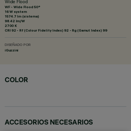
Wide Flood
WF - Wide Flood 50°
16 W system
1574.7 lm (sistema)
98.42 lm/W
2700 K
CRI
92
- Rf (Colour Fidelity Index) 92 - Rg (Gamut Index) 99
DISEÑADO POR
iGuzzini
COLOR
ACCESORIOS NECESARIOS