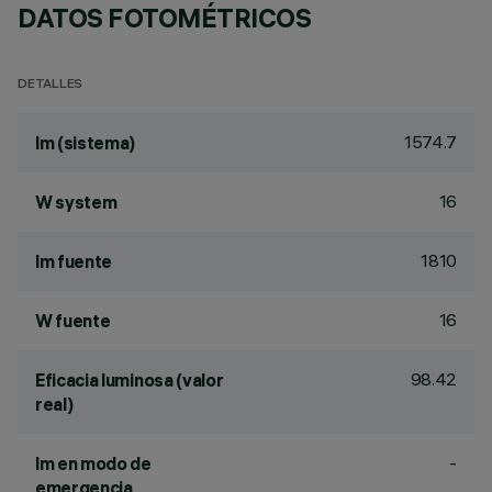
DATOS FOTOMÉTRICOS
DETALLES
1574.7
lm (sistema)
16
W system
1810
lm fuente
16
W fuente
98.42
Eficacia luminosa (valor
real)
-
lm en modo de
emergencia