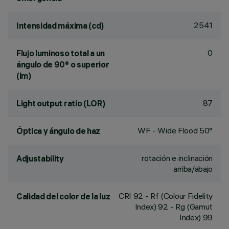
2541
Intensidad máxima (cd)
0
Flujo luminoso total a un
ángulo de 90° o superior
(lm)
87
Light output ratio (LOR)
WF - Wide Flood 50°
Óptica y ángulo de haz
rotación e inclinación
Adjustability
arriba/abajo
CRI
92
- Rf (Colour Fidelity
Calidad del color de la luz
Index) 92 - Rg (Gamut
Index) 99