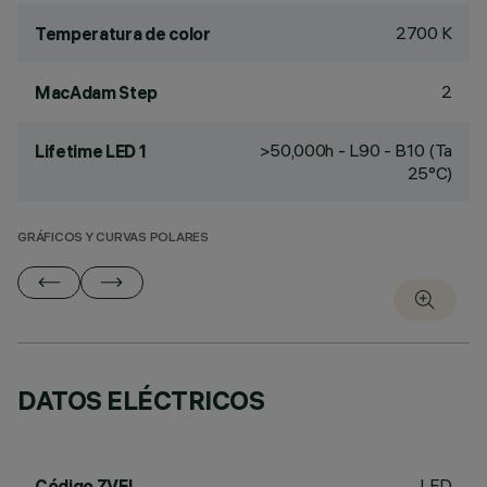
2700 K
Temperatura de color
2
MacAdam Step
>50,000h - L90 - B10 (Ta
Lifetime LED 1
25°C)
GRÁFICOS Y CURVAS POLARES
DATOS ELÉCTRICOS
LED
Código ZVEI