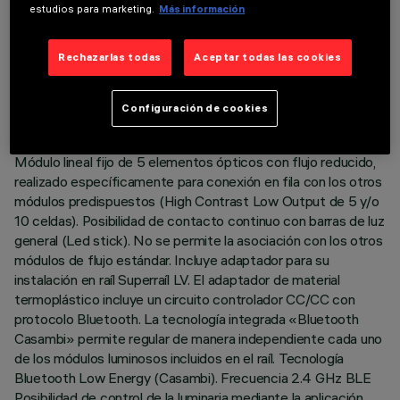
estudios para marketing.
Más información
DATOS TÉCNICOS
Rechazarlas todas
Aceptar todas las cookies
ÚLTIMA ACTUALIZACIÓN: 03/07/2026
Configuración de cookies
DESCRIPCIÓN
Módulo lineal fijo de 5 elementos ópticos con flujo reducido,
realizado específicamente para conexión en fila con los otros
módulos predispuestos (High Contrast Low Output de 5 y/o
10 celdas). Posibilidad de contacto continuo con barras de luz
general (Led stick). No se permite la asociación con los otros
módulos de flujo estándar. Incluye adaptador para su
instalación en raíl Superraíl LV. El adaptador de material
termoplástico incluye un circuito controlador CC/CC con
protocolo Bluetooth. La tecnología integrada «Bluetooth
Casambi» permite regular de manera independiente cada uno
de los módulos luminosos incluidos en el raíl. Tecnología
Bluetooth Low Energy (Casambi). Frecuencia 2.4 GHz BLE
Posibilidad de control de la luminaria mediante la aplicación