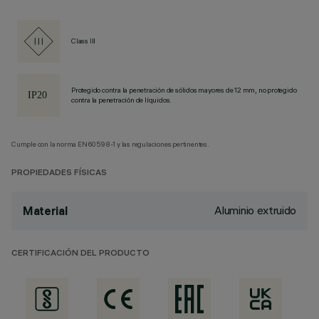
Class III
Protegido contra la penetración de sólidos mayores de 12 mm, no protegido
contra la penetración de líquidos.
Cumple con la norma EN60598-1 y las regulaciones pertinentes.
PROPIEDADES FÍSICAS
Aluminio extruido
Material
CERTIFICACIÓN DEL PRODUCTO