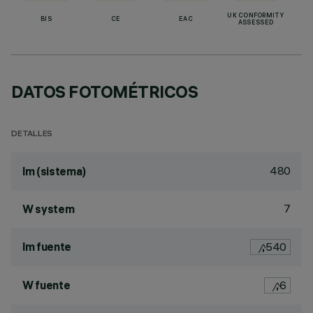
UK CONFORMITY
BIS
CE
EAC
ASSESSED
DATOS FOTOMÉTRICOS
DETALLES
480
lm (sistema)
7
W system
lm fuente
540
W fuente
6