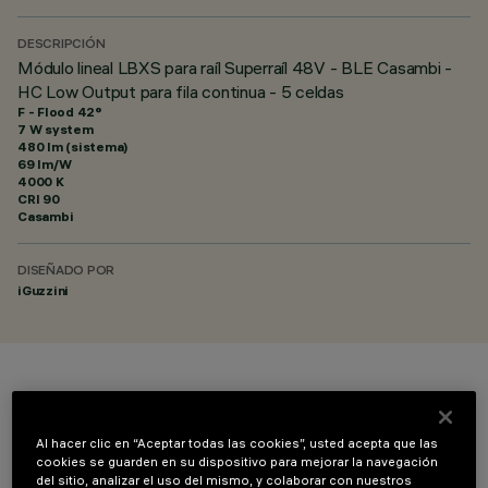
DESCRIPCIÓN
Módulo lineal LBXS para raíl Superraíl 48V - BLE Casambi -
HC Low Output para fila continua - 5 celdas
F - Flood 42°
7 W system
480 lm (sistema)
69 lm/W
4000 K
CRI
90
Casambi
DISEÑADO POR
iGuzzini
COLOR
Al hacer clic en “Aceptar todas las cookies”, usted acepta que las
cookies se guarden en su dispositivo para mejorar la navegación
del sitio, analizar el uso del mismo, y colaborar con nuestros