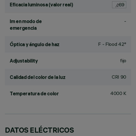
Eficacia luminosa (valor real)
69
-
lm en modo de
emergencia
F - Flood 42°
Óptica y ángulo de haz
fijo
Adjustability
CRI
90
Calidad del color de la luz
4000 K
Temperatura de color
DATOS ELÉCTRICOS