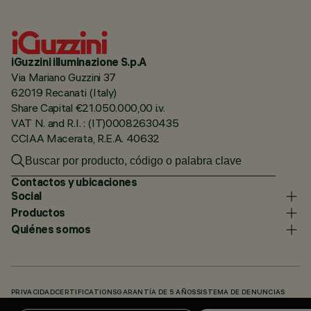
iGuzzini illuminazione S.p.A
Via Mariano Guzzini 37
62019 Recanati (Italy)
Share Capital €21.050.000,00 i.v.
VAT N. and R.I. : (IT)00082630435
CCIAA Macerata, R.E.A. 40632
Contactos y ubicaciones
Social
Productos
Quiénes somos
PRIVACIDAD
CERTIFICATIONS
GARANTÍA DE 5 AÑOS
SISTEMA DE DENUNCIAS
POLÍTICA DE COOKIES
ACCESSIBILITY STATEMENT
NUESTROS CÓDIGOS