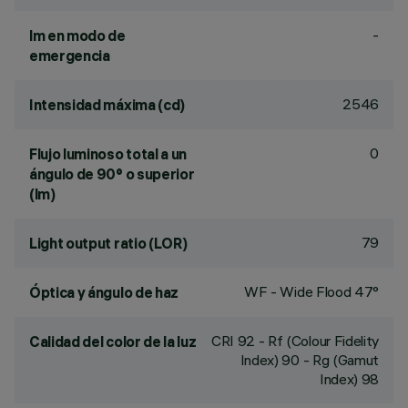
-
lm en modo de
emergencia
2546
Intensidad máxima (cd)
0
Flujo luminoso total a un
ángulo de 90° o superior
(lm)
79
Light output ratio (LOR)
WF - Wide Flood 47°
Óptica y ángulo de haz
CRI
92
- Rf (Colour Fidelity
Calidad del color de la luz
Index) 90 - Rg (Gamut
Index) 98