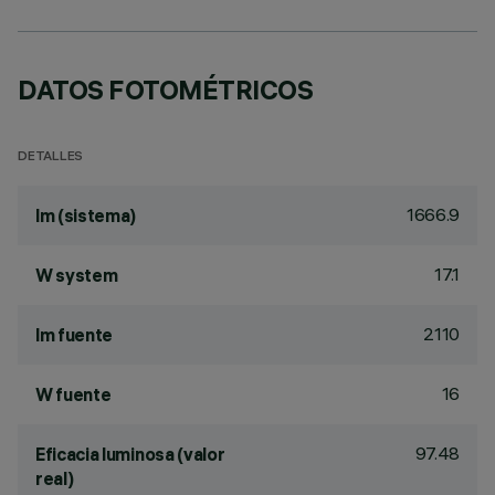
DATOS FOTOMÉTRICOS
DETALLES
1666.9
lm (sistema)
17.1
W system
2110
lm fuente
16
W fuente
97.48
Eficacia luminosa (valor
real)