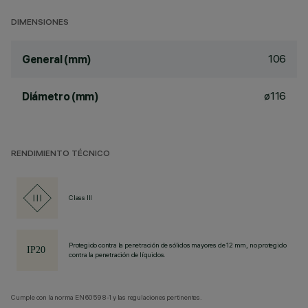
DIMENSIONES
106
General (mm)
ø116
Diámetro (mm)
RENDIMIENTO TÉCNICO
Class III
Protegido contra la penetración de sólidos mayores de 12 mm, no protegido
contra la penetración de líquidos.
Cumple con la norma EN60598-1 y las regulaciones pertinentes.