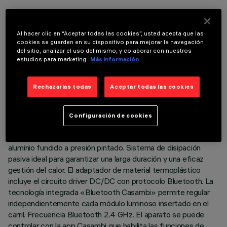
Al hacer clic en “Aceptar todas las cookies”, usted acepta que las
cookies se guarden en su dispositivo para mejorar la navegación
del sitio, analizar el uso del mismo, y colaborar con nuestros
DATOS TÉCNICOS
estudios para marketing.
Más información
ÚLTIMA ACTUALIZACIÓN: 07/08/2026
Rechazarlas todas
Aceptar todas las cookies
DESCRIPCIÓN
Proyector de suspensión orientable miniaturizado completo
Configuración de cookies
con adaptador para instalación en carril de baja tensión 48V.
Cuerpo compuesto por el acoplamiento de dos carcasas de
aluminio fundido a presión pintado. Sistema de disipación
pasiva ideal para garantizar una larga duración y una eficaz
gestión del calor. El adaptador de material termoplástico
incluye el circuito driver DC/DC con protocolo Bluetooth. La
tecnología integrada «Bluetooth Casambi» permite regular
independientemente cada módulo luminoso insertado en el
carril. Frecuencia Bluetooth 2.4 GHz. El aparato se puede
controlar con la app Casambi que habilita las funciones de