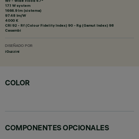
WF - Wide Flood 47°
17.1 W system
1666.9 lm (sistema)
97.48 lm/W
4000 K
CRI
92
- Rf (Colour Fidelity Index) 90 - Rg (Gamut Index) 98
Casambi
DISEÑADO POR
iGuzzini
COLOR
COMPONENTES OPCIONALES