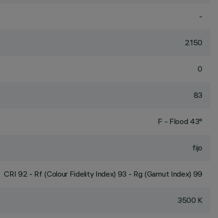
-
2150
0
83
F - Flood 43°
fijo
CRI
92
- Rf (Colour Fidelity Index) 93 - Rg (Gamut Index) 99
3500 K