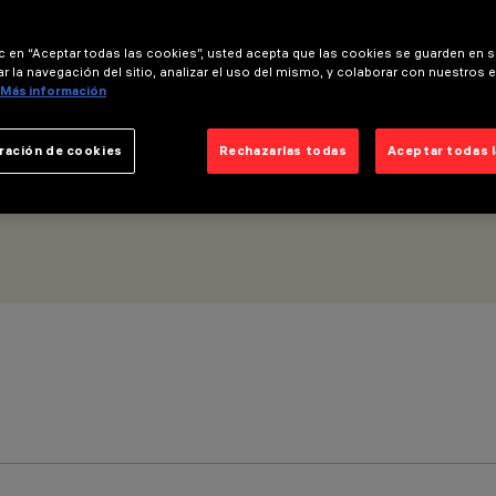
C Low Output para fila continua - 10 celdas
ic en “Aceptar todas las cookies”, usted acepta que las cookies se guarden en s
r la navegación del sitio, analizar el uso del mismo, y colaborar con nuestros 
Más información
ración de cookies
Rechazarlas todas
Aceptar todas 