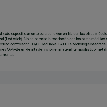
realizado específicamente para conexión en fila con los otros mód
al (Led stick). No se permite la asociación con los otros módulos de
 circuito controlador CC/CC regulable DALI. La tecnología integrada
ctores Opti-Beam de alta definición en material termoplástico metali
ramientas.