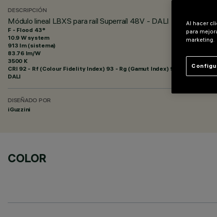
DESCRIPCIÓN
Módulo lineal LBXS para raíl Superraíl 48V - DALI Powerline - H
Al hacer cl
F - Flood 43°
para mejora
10.9 W system
marketing.
913 lm (sistema)
83.76 lm/W
3500 K
Configu
CRI
92
- Rf (Colour Fidelity Index) 93 - Rg (Gamut Index) 99
DALI
DISEÑADO POR
iGuzzini
COLOR