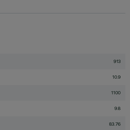
913
10.9
1100
9.8
83.76