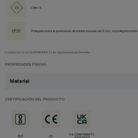
Class III
Protegido contra la penetración de sólidos mayores de 12 mm, no protegido contra 
Cumple con la norma EN60598-1 y las regulaciones pertinentes.
PROPIEDADES FÍSICAS
Material
CERTIFICACIÓN DEL PRODUCTO
UK CONFORMITY
BIS
CE