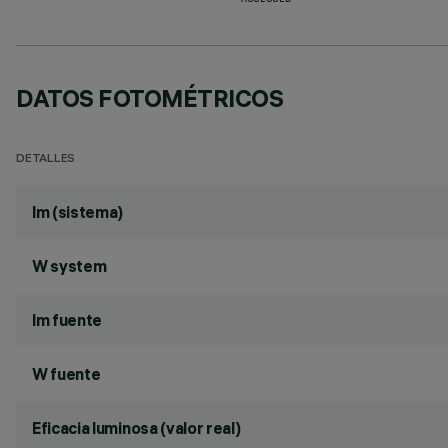
ASSESSED
DATOS FOTOMÉTRICOS
DETALLES
lm (sistema)
W system
lm fuente
W fuente
Eficacia luminosa (valor real)