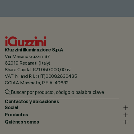
iGuzzini illuminazione S.p.A
Via Mariano Guzzini 37
62019 Recanati (Italy)
Share Capital €21.050.000,00 i.v.
VAT N. and R.I. : (IT)00082630435
CCIAA Macerata, R.E.A. 40632
Contactos y ubicaciones
Social
Productos
Quiénes somos