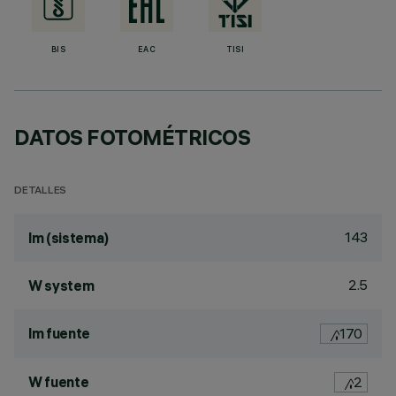
BIS
EAC
TISI
DATOS FOTOMÉTRICOS
DETALLES
143
lm (sistema)
2.5
W system
lm fuente
170
W fuente
2