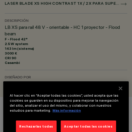
LASER BLADE XS HIGH CONTRAST 1X / 2X PARA SUPERRAIL CASAMBI
DESCRIPCIÓN
LB XS para raíl 48 V - orientable - HC 1 proyector - Flood
beam
F - Flood 42°
2.5 W system
143 lm (sistema)
3000 K
CRI
90
Casambi
DISEÑADO POR
iGuzzini
Al hacer clic en “Aceptar todas las cookies”, usted acepta que las
cookies se guarden en su dispositivo para mejorar la navegación
del sitio, analizar el uso del mismo, y colaborar con nuestros
COLOR
estudios para marketing.
Más información
Rechazarlas todas
Aceptar todas las cookies