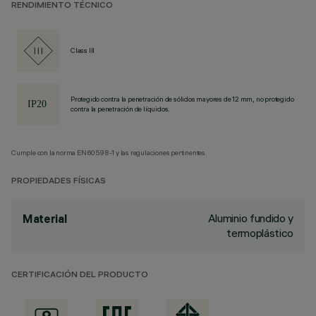
RENDIMIENTO TÉCNICO
Class III
Protegido contra la penetración de sólidos mayores de 12 mm, no protegido
contra la penetración de líquidos.
Cumple con la norma EN60598-1 y las regulaciones pertinentes.
PROPIEDADES FÍSICAS
Aluminio fundido y
Material
termoplástico
CERTIFICACIÓN DEL PRODUCTO