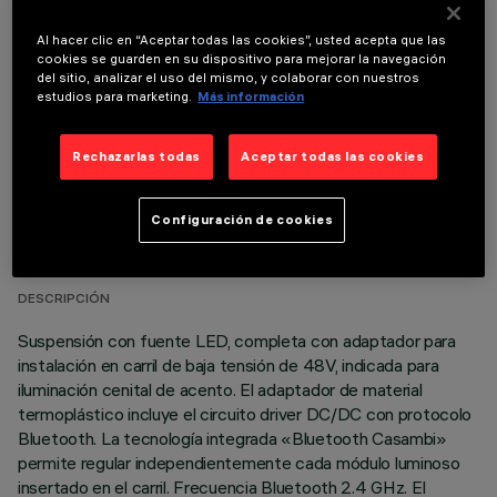
Al hacer clic en “Aceptar todas las cookies”, usted acepta que las
COMPONENTES OPCIONALES
cookies se guarden en su dispositivo para mejorar la navegación
del sitio, analizar el uso del mismo, y colaborar con nuestros
estudios para marketing.
Más información
Rechazarlas todas
Aceptar todas las cookies
DATOS TÉCNICOS
Configuración de cookies
ÚLTIMA ACTUALIZACIÓN: 03/08/2026
DESCRIPCIÓN
Suspensión con fuente LED, completa con adaptador para
instalación en carril de baja tensión de 48V, indicada para
iluminación cenital de acento. El adaptador de material
termoplástico incluye el circuito driver DC/DC con protocolo
Bluetooth. La tecnología integrada «Bluetooth Casambi»
permite regular independientemente cada módulo luminoso
insertado en el carril. Frecuencia Bluetooth 2.4 GHz. El