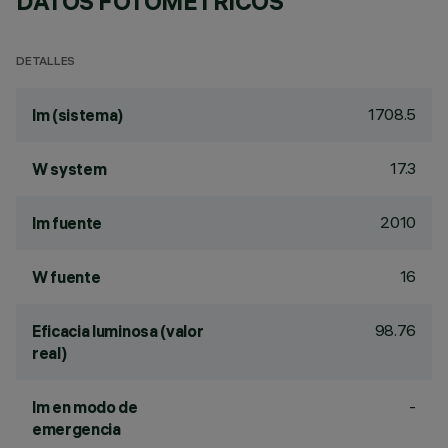
DATOS FOTOMÉTRICOS
DETALLES
1708.5
lm (sistema)
17.3
W system
2010
lm fuente
16
W fuente
98.76
Eficacia luminosa (valor
real)
-
lm en modo de
emergencia