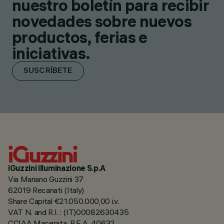
nuestro boletín para recibir
novedades sobre nuevos
productos, ferias e
iniciativas.
SUSCRÍBETE
iGuzzini illuminazione S.p.A
Via Mariano Guzzini 37
62019 Recanati (Italy)
Share Capital €21.050.000,00 i.v.
VAT N. and R.I. : (IT)00082630435
CCIAA Macerata, R.E.A. 40632