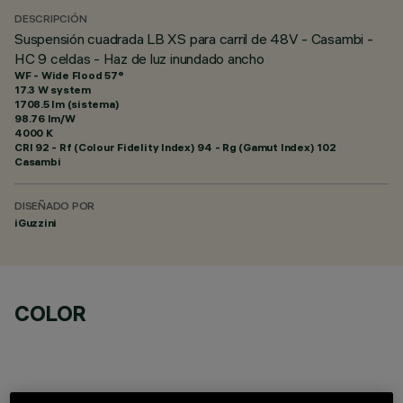
DESCRIPCIÓN
Suspensión cuadrada LB XS para carril de 48V - Casambi -
HC 9 celdas - Haz de luz inundado ancho
WF - Wide Flood 57°
17.3 W system
1708.5 lm (sistema)
98.76 lm/W
4000 K
CRI
92
- Rf (Colour Fidelity Index) 94 - Rg (Gamut Index) 102
Casambi
DISEÑADO POR
iGuzzini
COLOR