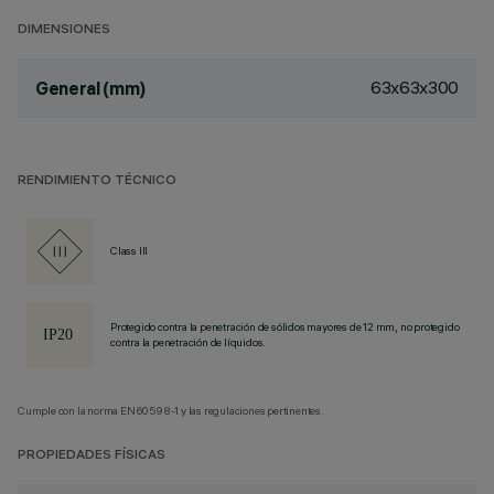
DIMENSIONES
63x63x300
General (mm)
RENDIMIENTO TÉCNICO
Class III
Protegido contra la penetración de sólidos mayores de 12 mm, no protegido
contra la penetración de líquidos.
Cumple con la norma EN60598-1 y las regulaciones pertinentes.
PROPIEDADES FÍSICAS