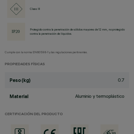
Class III
Protegido contra la penetración de sólidos mayores de 12 mm, no protegido
contra la penetración de líquidos.
Cumple con la norma EN60598-1 y las regulaciones pertinentes.
PROPIEDADES FÍSICAS
0.7
Peso (kg)
Aluminio y termoplástico
Material
CERTIFICACIÓN DEL PRODUCTO