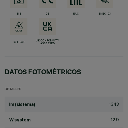
BIS
CE
EAC
ENEC-03
UK CONFORMITY
RETILAP
ASSESSED
DATOS FOTOMÉTRICOS
DETALLES
1343
lm (sistema)
12.9
W system