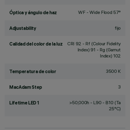
WF - Wide Flood 57°
Óptica y ángulo de haz
fijo
Adjustability
CRI
92
- Rf (Colour Fidelity
Calidad del color de la luz
Index) 91 - Rg (Gamut
Index) 102
3500 K
Temperatura de color
3
MacAdam Step
>50,000h - L90 - B10 (Ta
Lifetime LED 1
25°C)