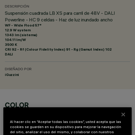
DESCRIPCIÓN
Suspensión cuadrada LB XS para carril de 48V - DALI
Powerline - HC 9 celdas - Haz de luz inundado ancho
WF - Wide Flood 57°
12.9 W system
1343 lm (sistema)
104.11 lm/W
3500 K
CRI
92
- Rf (Colour Fidelity Index) 91 - Rg (Gamut Index) 102
DALI
DISEÑADO POR
iGuzzini
COLOR
Al hacer clic en “Aceptar todas las cookies”, usted acepta que las
cookies se guarden en su dispositivo para mejorar la navegación
del sitio, analizar el uso del mismo, y colaborar con nuestros