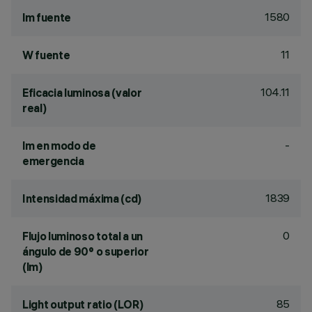
1580
lm fuente
11
W fuente
104.11
Eficacia luminosa (valor
real)
-
lm en modo de
emergencia
1839
Intensidad máxima (cd)
0
Flujo luminoso total a un
ángulo de 90° o superior
(lm)
85
Light output ratio (LOR)