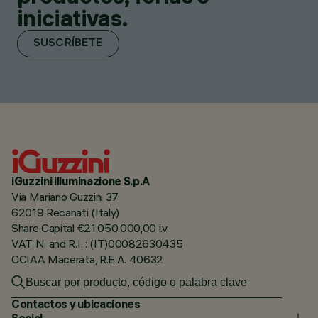
iniciativas.
SUSCRÍBETE
iGuzzini illuminazione S.p.A
Via Mariano Guzzini 37
62019 Recanati (Italy)
Share Capital €21.050.000,00 i.v.
VAT N. and R.I. : (IT)00082630435
CCIAA Macerata, R.E.A. 40632
Contactos y ubicaciones