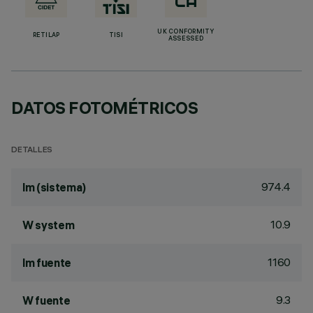
UK CONFORMITY
RETILAP
TISI
ASSESSED
DATOS FOTOMÉTRICOS
DETALLES
974.4
lm (sistema)
10.9
W system
1160
lm fuente
9.3
W fuente