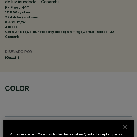
de luz inundado - Casambi
F - Flood 44°
10.9 W system
974.4 lm (sistema)
89.39 lm/W
4000 K
CRI
92
- Rf (Colour Fidelity Index) 94 - Rg (Gamut Index) 102
Casambi
DISEÑADO POR
iGuzzini
COLOR
DATOS TÉCNICOS
Al hacer clic en “Aceptar todas las cookies”, usted acepta que las