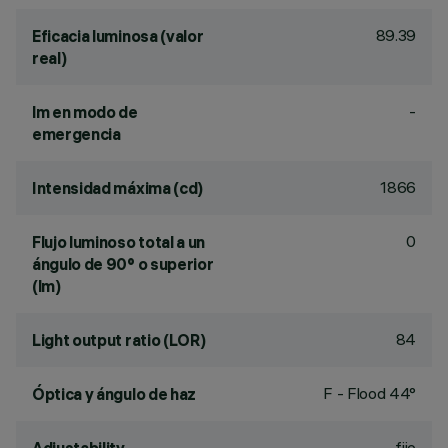
89.39
Eficacia luminosa (valor
real)
-
lm en modo de
emergencia
1866
Intensidad máxima (cd)
0
Flujo luminoso total a un
ángulo de 90° o superior
(lm)
84
Light output ratio (LOR)
F - Flood 44°
Óptica y ángulo de haz
fijo