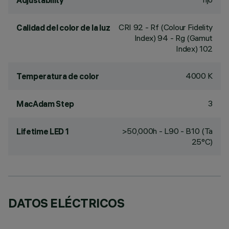
Adjustability
CRI
92
- Rf (Colour Fidelity
Calidad del color de la luz
Index) 94 - Rg (Gamut
Index) 102
4000 K
Temperatura de color
3
MacAdam Step
>50,000h - L90 - B10 (Ta
Lifetime LED 1
25°C)
DATOS ELÉCTRICOS