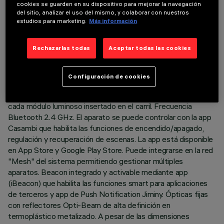
cookies se guarden en su dispositivo para mejorar la navegación
ÚLTIMA ACTUALIZACIÓN: 03/08/2026
del sitio, analizar el uso del mismo, y colaborar con nuestros
estudios para marketing.
Más información
DESCRIPCIÓN
Rechazarlas todas
Aceptar todas las cookies
Módulo lineal fijo de 5 elementos ópticos completo con
adaptador para instalación en carril de baja tensión de 48V. El
adaptador en material termoplástico incluye el circuito driver
Configuración de cookies
DC/DC con protocolo Bluetooth. La tecnología integrada
«Bluetooth Casambi» permite regular independientemente
cada módulo luminoso insertado en el carril. Frecuencia
Bluetooth 2.4 GHz. El aparato se puede controlar con la app
Casambi que habilita las funciones de encendido/apagado,
regulación y recuperación de escenas. La app está disponible
en App Store y Google Play Store. Puede integrarse en la red
"Mesh" del sistema permitiendo gestionar múltiples
aparatos. Beacon integrado y activable mediante app
(iBeacon) que habilita las funciones smart para aplicaciones
de terceros y app de Push Notification Jiminy. Ópticas fijas
con reflectores Opti-Beam de alta definición en
termoplástico metalizado. A pesar de las dimensiones