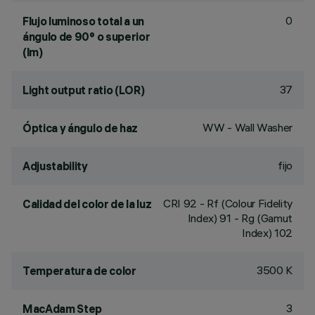
0
Flujo luminoso total a un
ángulo de 90° o superior
(lm)
37
Light output ratio (LOR)
WW - Wall Washer
Óptica y ángulo de haz
fijo
Adjustability
CRI
92
- Rf (Colour Fidelity
Calidad del color de la luz
Index) 91 - Rg (Gamut
Index) 102
3500 K
Temperatura de color
3
MacAdam Step