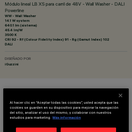
Módulo lineal LB XS para carril de 48V - Wall Washer - DALI
Powerline
WW - Wall Washer
14.1 W system
640.1 lm (sistema)
45.4 lm/W
3500 K
CRI
92
- Rf (Colour Fidelity Index) 91 - Rg (Gamut Index) 102
DALI
DISEÑADO POR
iGuzzini
COLOR
Al hacer clic en “Aceptar todas las cookies”, usted acepta que las
cookies se guarden en su dispositivo para mejorar la navegación
del sitio, analizar el uso del mismo, y colaborar con nuestros
estudios para marketing.
Más información