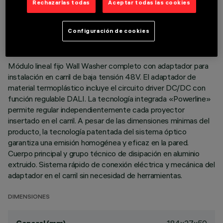
Rechazarlas todas
Aceptar todas las cookies
DATOS TÉCNICOS
ÚLTIMA ACTUALIZACIÓN: 07/08/2026
Configuración de cookies
DESCRIPCIÓN
Módulo lineal fijo Wall Washer completo con adaptador para
instalación en carril de baja tensión 48V. El adaptador de
material termoplástico incluye el circuito driver DC/DC con
función regulable DALI. La tecnología integrada «Powerline»
permite regular independientemente cada proyector
insertado en el carril. A pesar de las dimensiones mínimas del
producto, la tecnología patentada del sistema óptico
garantiza una emisión homogénea y eficaz en la pared.
Cuerpo principal y grupo técnico de disipación en aluminio
extruido. Sistema rápido de conexión eléctrica y mecánica del
adaptador en el carril sin necesidad de herramientas.
DIMENSIONES