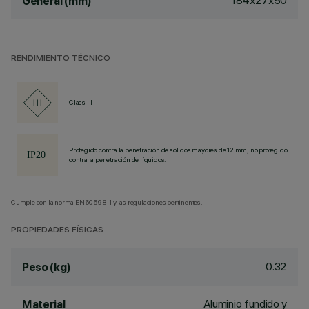
184x27x50
General (mm)
RENDIMIENTO TÉCNICO
Class III
Protegido contra la penetración de sólidos mayores de 12 mm, no protegido
contra la penetración de líquidos.
Cumple con la norma EN60598-1 y las regulaciones pertinentes.
PROPIEDADES FÍSICAS
0.32
Peso (kg)
Aluminio fundido y
Material