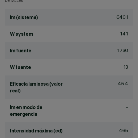
DETALLES
640.1
lm (sistema)
14.1
W system
1730
lm fuente
13
W fuente
45.4
Eficacia luminosa (valor
real)
-
lm en modo de
emergencia
465
Intensidad máxima (cd)