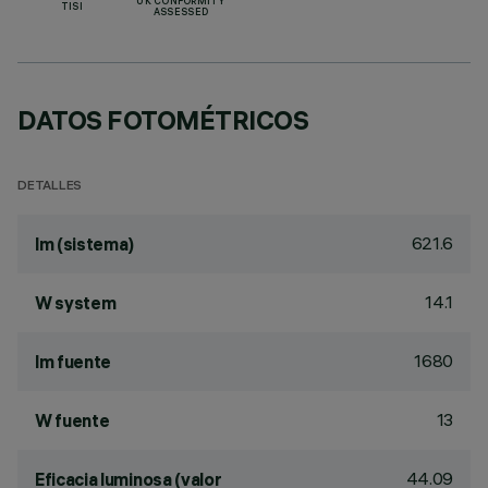
UK CONFORMITY
TISI
ASSESSED
DATOS FOTOMÉTRICOS
DETALLES
621.6
lm (sistema)
14.1
W system
1680
lm fuente
13
W fuente
44.09
Eficacia luminosa (valor