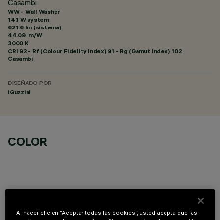
Casambi
WW - Wall Washer
14.1 W system
621.6 lm (sistema)
44.09 lm/W
3000 K
CRI
92
- Rf (Colour Fidelity Index) 91 - Rg (Gamut Index) 102
Casambi
DISEÑADO POR
iGuzzini
COLOR
DATOS TÉCNICOS
Al hacer clic en “Aceptar todas las cookies”, usted acepta que las