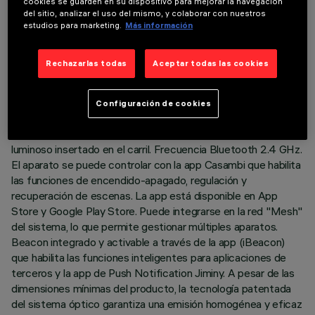
cookies se guarden en su dispositivo para mejorar la navegación
ÚLTIMA ACTUALIZACIÓN: 03/08/2026
del sitio, analizar el uso del mismo, y colaborar con nuestros
estudios para marketing.
Más información
DESCRIPCIÓN
Rechazarlas todas
Aceptar todas las cookies
Módulo lineal fijo Wall Washer completo con adaptador para
instalación en carril de baja tensión 48V. El adaptador de
material termoplástico incluye el circuito driver DC/DC con
Configuración de cookies
protocolo Bluetooth. La tecnología integrada «Bluetooth
Casambi» permite regular independientemente cada módulo
luminoso insertado en el carril. Frecuencia Bluetooth 2.4 GHz.
El aparato se puede controlar con la app Casambi que habilita
las funciones de encendido-apagado, regulación y
recuperación de escenas. La app está disponible en App
Store y Google Play Store. Puede integrarse en la red "Mesh"
del sistema, lo que permite gestionar múltiples aparatos.
Beacon integrado y activable a través de la app (iBeacon)
que habilita las funciones inteligentes para aplicaciones de
terceros y la app de Push Notification Jiminy. A pesar de las
dimensiones mínimas del producto, la tecnología patentada
del sistema óptico garantiza una emisión homogénea y eficaz