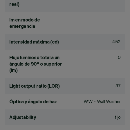
real)
-
lm en modo de
emergencia
452
Intensidad máxima (cd)
0
Flujo luminoso total a un
ángulo de 90° o superior
(lm)
37
Light output ratio (LOR)
WW - Wall Washer
Óptica y ángulo de haz
fijo
Adjustability