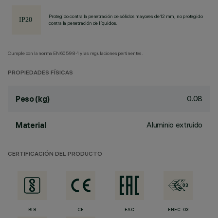
Protegido contra la penetración de sólidos mayores de 12 mm, no protegido
contra la penetración de líquidos.
Cumple con la norma EN60598-1 y las regulaciones pertinentes.
PROPIEDADES FÍSICAS
0.08
Peso (kg)
Aluminio extruido
Material
CERTIFICACIÓN DEL PRODUCTO
BIS
CE
EAC
ENEC-03