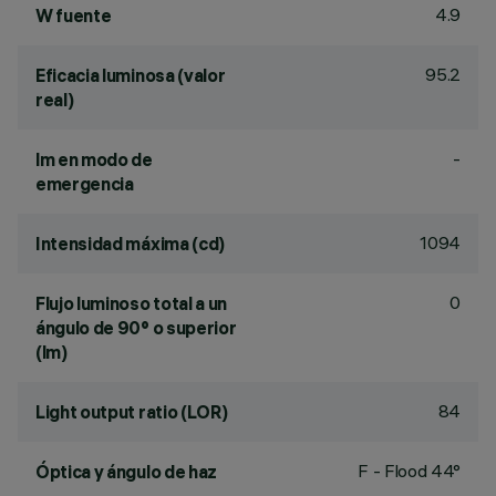
4.9
W fuente
95.2
Eficacia luminosa (valor
real)
-
lm en modo de
emergencia
1094
Intensidad máxima (cd)
0
Flujo luminoso total a un
ángulo de 90° o superior
(lm)
84
Light output ratio (LOR)
F - Flood 44°
Óptica y ángulo de haz