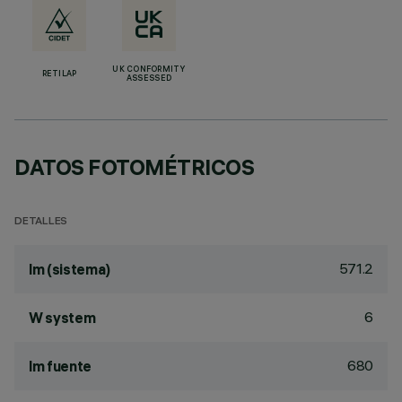
UK CONFORMITY
RETILAP
ASSESSED
DATOS FOTOMÉTRICOS
DETALLES
571.2
lm (sistema)
6
W system
680
lm fuente