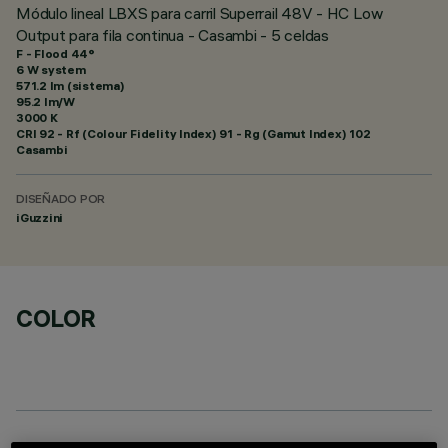
Módulo lineal LBXS para carril Superrail 48V - HC Low
Output para fila continua - Casambi - 5 celdas
F - Flood 44°
6 W system
571.2 lm (sistema)
95.2 lm/W
3000 K
CRI
92
- Rf (Colour Fidelity Index) 91 - Rg (Gamut Index) 102
Casambi
DISEÑADO POR
iGuzzini
COLOR