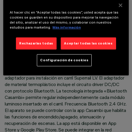
DATOS TÉCNICOS
Al hacer clic en “Aceptar todas las cookies”, usted acepta que las
ÚLTIMA ACTUALIZACIÓN: 07/08/2026
cookies se guarden en su dispositivo para mejorar la navegación
del sitio, analizar el uso del mismo, y colaborar con nuestros
estudios para marketing.
Más información
DESCRIPCIÓN
Módulo lineal fijo con 5 elementos ópticos de flujo reducido,
Rechazarlas todas
Aceptar todas las cookies
especialmente diseñado para la conexión en fila continua con
los otros módulos preparados (High Contrast Low Output de
5 y/o 10 celdas). Posibilidad de contacto continuo con barras
Configuración de cookies
de luz general (LED stick). No se permite la unión con los
módulos restantes de flujo estándar. Completo con
adaptador para instalación en carril Superrail LV. El adaptador
de material termoplástico incluye el circuito driver DC/DC
con protocolo Bluetooth. La tecnología integrada «Bluetooth
Casambi» permite regular independientemente cada módulo
luminoso insertado en el carril. Frecuencia Bluetooth 2.4 GHz.
El aparato se puede controlar con la app Casambi que habilita
las funciones de encendido/apagado, atenuación y
recuperación de escenas. La app está disponible en App
Store y Google Play Store. Se puede integrar en la red