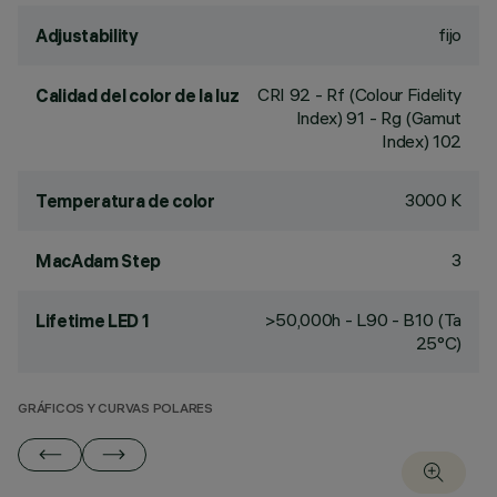
fijo
Adjustability
CRI
92
- Rf (Colour Fidelity
Calidad del color de la luz
Index) 91 - Rg (Gamut
Index) 102
3000 K
Temperatura de color
3
MacAdam Step
>50,000h - L90 - B10 (Ta
Lifetime LED 1
25°C)
GRÁFICOS Y CURVAS POLARES