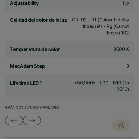
fijo
Adjustability
CRI
92
- Rf (Colour Fidelity
Calidad del color de la luz
Index) 91 - Rg (Gamut
Index) 102
3500 K
Temperatura de color
3
MacAdam Step
>50,000h - L90 - B10 (Ta
Lifetime LED 1
25°C)
GRÁFICOS Y CURVAS POLARES