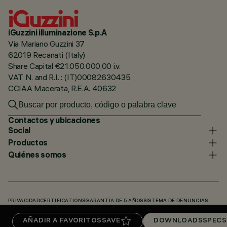
iGuzzini illuminazione S.p.A
Via Mariano Guzzini 37
62019 Recanati (Italy)
Share Capital €21.050.000,00 i.v.
VAT N. and R.I. : (IT)00082630435
CCIAA Macerata, R.E.A. 40632
Contactos y ubicaciones
Social
Productos
Quiénes somos
PRIVACIDAD
CERTIFICATIONS
GARANTÍA DE 5 AÑOS
SISTEMA DE DENUNCIAS
POLÍTICA DE COOKIES
ACCESSIBILITY STATEMENT
NUESTROS CÓDIGOS
AÑADIR A FAVORITOS
SAVE
DOWNLOADS
SPECS
KNOWLEDGE BASE (LOGIN REQUIRED)
DOWNLOADS