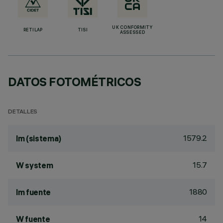
UK CONFORMITY
RETILAP
TISI
ASSESSED
DATOS FOTOMÉTRICOS
DETALLES
1579.2
lm (sistema)
15.7
W system
1880
lm fuente
14
W fuente