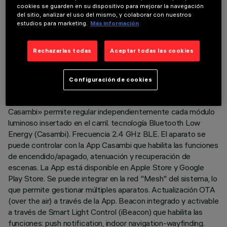
DATOS TÉCNICOS
cookies se guarden en su dispositivo para mejorar la navegación
del sitio, analizar el uso del mismo, y colaborar con nuestros
ÚLTIMA ACTUALIZACIÓN: 04/08/2026
estudios para marketing.
Más información
DESCRIPCIÓN
Rechazarlas todas
Aceptar todas las cookies
Módulo lineal fijo con 10 elementos ópticos completo con
adaptador para instalación en carril Superrail LV. El adaptador
Configuración de cookies
de material termoplástico incluye el circuito driver DC/DC
con protocolo Bluetooth. La tecnología integrada «Bluetooth
Casambi» permite regular independientemente cada módulo
luminoso insertado en el carril. tecnología Bluetooth Low
Energy (Casambi). Frecuencia 2.4 GHz BLE. El aparato se
puede controlar con la App Casambi que habilita las funciones
de encendido/apagado, atenuación y recuperación de
escenas. La App está disponible en Apple Store y Google
Play Store. Se puede integrar en la red "Mesh" del sistema, lo
que permite gestionar múltiples aparatos. Actualización OTA
(over the air) a través de la App. Beacon integrado y activable
a través de Smart Light Control (iBeacon) que habilita las
funciones: push notification, indoor navigation-wayfinding.