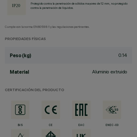
Protegido contra la penetración de sólidos mayores de 12 mm, no protegido
contra la penetración de líquidos.
Cumple con la norma EN60598-1 y las regulaciones pertinentes.
PROPIEDADES FÍSICAS
0.14
Peso (kg)
Aluminio extruido
Material
CERTIFICACIÓN DEL PRODUCTO
BIS
CE
EAC
ENEC-03