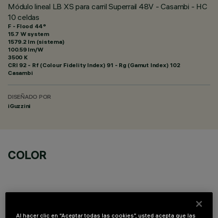
Módulo lineal LB XS para carril Superrail 48V - Casambi - HC
10 celdas
F - Flood 44°
15.7 W system
1579.2 lm (sistema)
100.59 lm/W
3500 K
CRI
92
- Rf (Colour Fidelity Index) 91 - Rg (Gamut Index) 102
Casambi
DISEÑADO POR
iGuzzini
COLOR
Al hacer clic en “Aceptar todas las cookies”, usted acepta que las