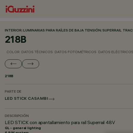
INTERIOR
/
LUMINARIAS PARA RAÍLES DE BAJA TENSIÓN
/
SUPERRAIL TRA
218B
COLOR
DATOS TÉCNICOS
DATOS FOTOMÉTRICOS
DATOS ELÉCTRICO
218B
PARTE DE
LED STICK CASAMBI
DESCRIPCIÓN
LED STICK con apantallamiento para raíl Superrail 48V
GL - general lighting
6.9 W system