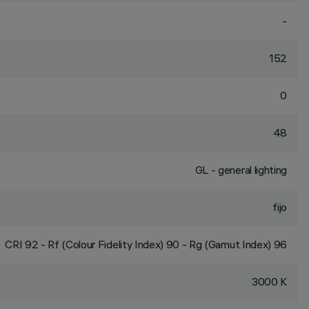
-
152
0
48
GL - general lighting
fijo
CRI
92
- Rf (Colour Fidelity Index) 90 - Rg (Gamut Index) 96
3000 K