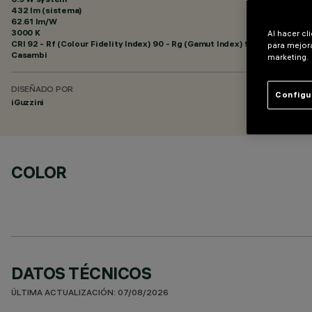
432 lm (sistema)
62.61 lm/W
3000 K
Al hacer cl
CRI
92
- Rf (Colour Fidelity Index) 90 - Rg (Gamut Index) 96
para mejora
Casambi
marketing.
DISEÑADO POR
Configu
iGuzzini
COLOR
DATOS TÉCNICOS
ÚLTIMA ACTUALIZACIÓN: 07/08/2026