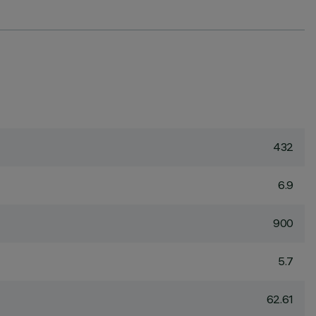
432
6.9
900
5.7
62.61