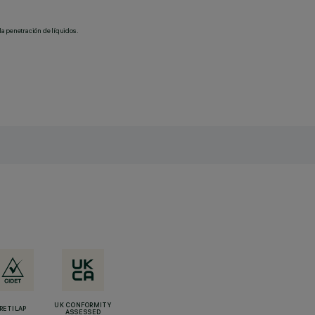
la penetración de líquidos.
UK CONFORMITY
RETILAP
ASSESSED