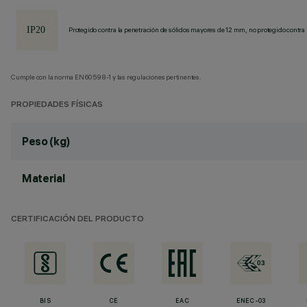
Protegido contra la penetración de sólidos mayores de 12 mm, no protegido contra 
Cumple con la norma EN60598-1 y las regulaciones pertinentes.
PROPIEDADES FÍSICAS
Peso (kg)
Material
CERTIFICACIÓN DEL PRODUCTO
BIS
CE
EAC
ENEC-03