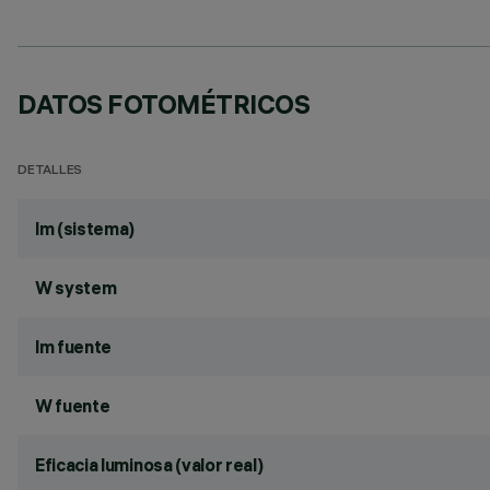
DATOS FOTOMÉTRICOS
DETALLES
lm (sistema)
W system
lm fuente
W fuente
Eficacia luminosa (valor real)