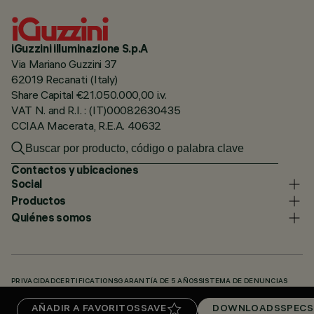
iGuzzini illuminazione S.p.A
Via Mariano Guzzini 37
62019 Recanati (Italy)
Share Capital €21.050.000,00 i.v.
VAT N. and R.I. : (IT)00082630435
CCIAA Macerata, R.E.A. 40632
Contactos y ubicaciones
Social
Productos
Quiénes somos
PRIVACIDAD
CERTIFICATIONS
GARANTÍA DE 5 AÑOS
SISTEMA DE DENUNCIAS
POLÍTICA DE COOKIES
ACCESSIBILITY STATEMENT
NUESTROS CÓDIGOS
AÑADIR A FAVORITOS
SAVE
DOWNLOADS
SPECS
KNOWLEDGE BASE (LOGIN REQUIRED)
DOWNLOADS