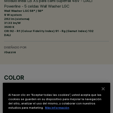
Módulo lineal LB XS para carril Superrail 48V - DALI
Powerline - 5 celdas Wall Washer LGC
Wall Washer LGC 58° / 56°
9 W system
282 lm (sistema)
31.33 lm/W
3500 K
CRI
92
- Rf (Colour Fidelity Index) 91 - Rg (Gamut Index) 102
DALI
DISEÑADO POR
iGuzzini
COLOR
Al hacer clic en “Aceptar todas las cookies”, usted acepta que las
cookies se guarden en su dispositivo para mejorar la navegación
del sitio, analizar el uso del mismo, y colaborar con nuestros
estudios para marketing.
Más información