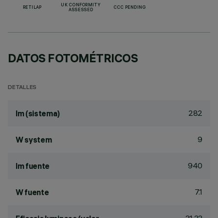
UK CONFORMITY
RETILAP
CCC PENDING
ASSESSED
DATOS FOTOMÉTRICOS
DETALLES
282
lm (sistema)
9
W system
940
lm fuente
7.1
W fuente