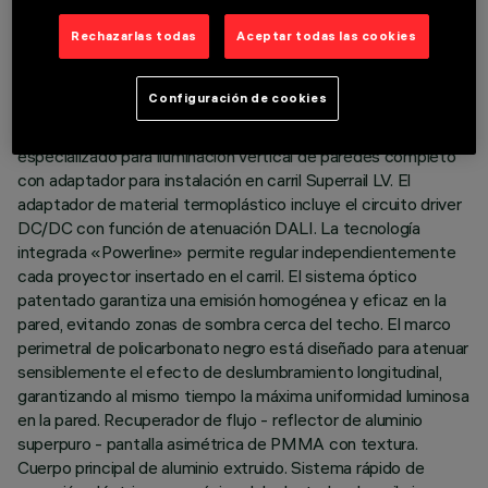
DATOS TÉCNICOS
Rechazarlas todas
Aceptar todas las cookies
ÚLTIMA ACTUALIZACIÓN: 07/08/2026
DESCRIPCIÓN
Configuración de cookies
Aparato miniaturizado lineal empotrable para fuentes LED,
especializado para iluminación vertical de paredes completo
con adaptador para instalación en carril Superrail LV. El
adaptador de material termoplástico incluye el circuito driver
DC/DC con función de atenuación DALI. La tecnología
integrada «Powerline» permite regular independientemente
cada proyector insertado en el carril. El sistema óptico
patentado garantiza una emisión homogénea y eficaz en la
pared, evitando zonas de sombra cerca del techo. El marco
perimetral de policarbonato negro está diseñado para atenuar
sensiblemente el efecto de deslumbramiento longitudinal,
garantizando al mismo tiempo la máxima uniformidad luminosa
en la pared. Recuperador de flujo - reflector de aluminio
superpuro - pantalla asimétrica de PMMA con textura.
Cuerpo principal de aluminio extruido. Sistema rápido de