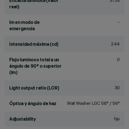
31.33
Eficacia luminosa (valor
real)
-
lm en modo de
emergencia
244
Intensidad máxima (cd)
0
Flujo luminoso total a un
ángulo de 90° o superior
(lm)
30
Light output ratio (LOR)
Wall Washer LGC 58° / 56°
Óptica y ángulo de haz
fijo
Adjustability