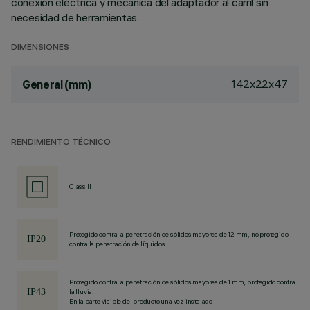
conexión eléctrica y mecánica del adaptador al carril sin
necesidad de herramientas.
DIMENSIONES
142x22x47
General (mm)
RENDIMIENTO TÉCNICO
Class II
Protegido contra la penetración de sólidos mayores de 12 mm, no protegido
contra la penetración de líquidos.
Protegido contra la penetración de sólidos mayores de 1 mm, protegido contra
la lluvia.
En la parte visible del producto una vez instalado