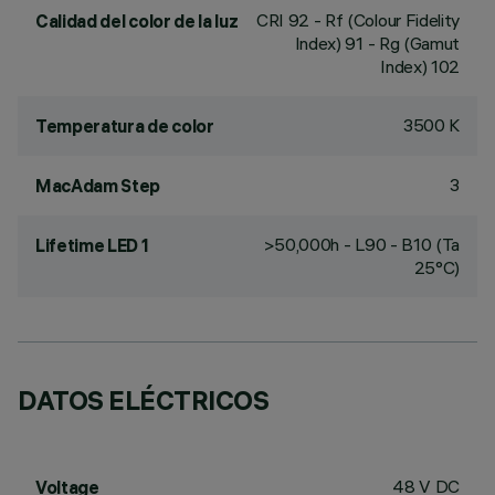
CRI
92
- Rf (Colour Fidelity
Calidad del color de la luz
Index) 91 - Rg (Gamut
Index) 102
3500 K
Temperatura de color
3
MacAdam Step
>50,000h - L90 - B10 (Ta
Lifetime LED 1
25°C)
DATOS ELÉCTRICOS
48 V DC
Voltage