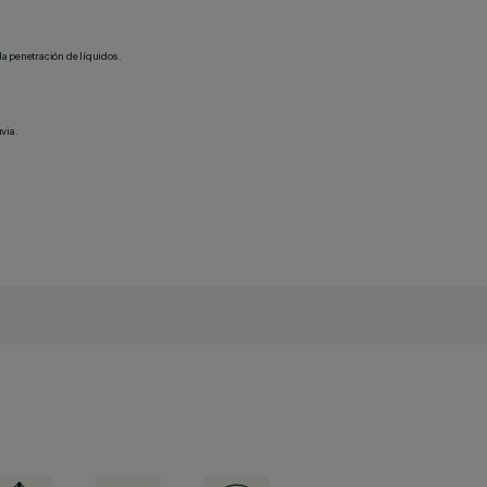
la penetración de líquidos.
via.