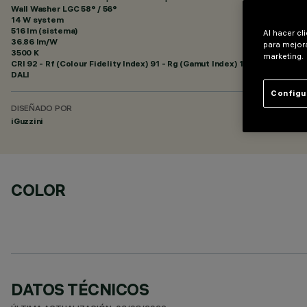
Wall Washer LGC 58° / 56°
14 W system
516 lm (sistema)
Al hacer cl
36.86 lm/W
para mejora
3500 K
marketing.
CRI
92
- Rf (Colour Fidelity Index) 91 - Rg (Gamut Index) 102
DALI
Configu
DISEÑADO POR
iGuzzini
COLOR
DATOS TÉCNICOS