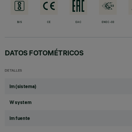
BIS
CE
EAC
ENEC-03
DATOS FOTOMÉTRICOS
DETALLES
lm (sistema)
W system
lm fuente