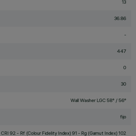
13
36.86
-
447
0
30
Wall Washer LGC 58° / 56°
fijo
CRI
92
- Rf (Colour Fidelity Index) 91 - Rg (Gamut Index) 102