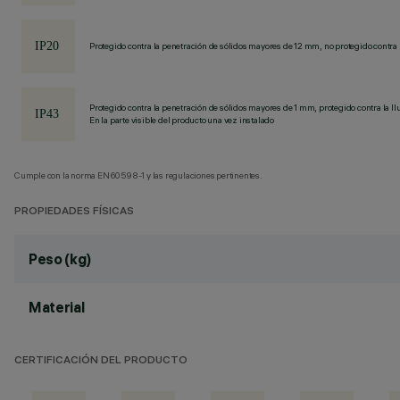
Protegido contra la penetración de sólidos mayores de 12 mm, no protegido contra 
Protegido contra la penetración de sólidos mayores de 1 mm, protegido contra la llu
En la parte visible del producto una vez instalado
Cumple con la norma EN60598-1 y las regulaciones pertinentes.
PROPIEDADES FÍSICAS
Peso (kg)
Material
CERTIFICACIÓN DEL PRODUCTO