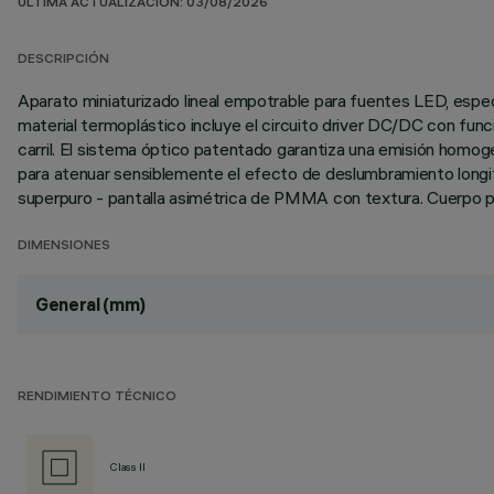
ÚLTIMA ACTUALIZACIÓN: 03/08/2026
DESCRIPCIÓN
Aparato miniaturizado lineal empotrable para fuentes LED, especi
material termoplástico incluye el circuito driver DC/DC con fu
carril. El sistema óptico patentado garantiza una emisión homog
para atenuar sensiblemente el efecto de deslumbramiento longitu
superpuro - pantalla asimétrica de PMMA con textura. Cuerpo prin
DIMENSIONES
General (mm)
RENDIMIENTO TÉCNICO
Class II