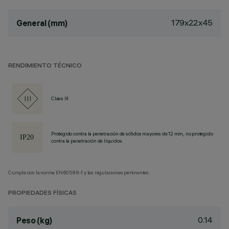
179x22x45
General (mm)
RENDIMIENTO TÉCNICO
Class III
Protegido contra la penetración de sólidos mayores de 12 mm, no protegido
contra la penetración de líquidos.
Cumple con la norma EN60598-1 y las regulaciones pertinentes.
PROPIEDADES FÍSICAS
0.14
Peso (kg)