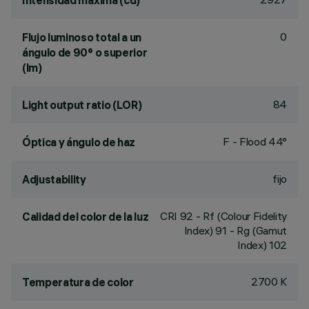
Intensidad máxima (cd)
0
Flujo luminoso total a un
ángulo de 90° o superior
(lm)
84
Light output ratio (LOR)
F - Flood 44°
Óptica y ángulo de haz
fijo
Adjustability
CRI
92
- Rf (Colour Fidelity
Calidad del color de la luz
Index) 91 - Rg (Gamut
Index) 102
2700 K
Temperatura de color