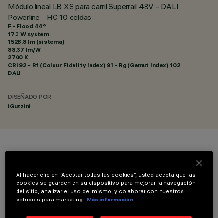
Módulo lineal LB XS para carril Superrail 48V - DALI
Powerline - HC 10 celdas
F - Flood 44°
17.3 W system
1528.8 lm (sistema)
88.37 lm/W
2700 K
CRI
92
- Rf (Colour Fidelity Index) 91 - Rg (Gamut Index) 102
DALI
DISEÑADO POR
iGuzzini
COLOR
Al hacer clic en “Aceptar todas las cookies”, usted acepta que las
cookies se guarden en su dispositivo para mejorar la navegación
del sitio, analizar el uso del mismo, y colaborar con nuestros
estudios para marketing.
Más información