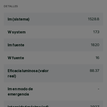
DETALLES
1528.8
lm (sistema)
17.3
W system
1820
lm fuente
16
W fuente
88.37
Eficacia luminosa (valor
real)
-
lm en modo de
emergencia
2927