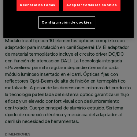
DATOS TÉCNICOS
Rechazarlas todas
Aceptar todas las cookies
ÚLTIMA ACTUALIZACIÓN: 07/08/2026
Configuración de cookies
DESCRIPCIÓN
Módulo lineal fijo con 10 elementos ópticos completo con
adaptador para instalación en carril Superrail LV. El adaptador
de material termoplástico incluye el circuito driver DC/DC
con función de atenuación DALI. La tecnología integrada
«Powerline» permite regular independientemente cada
módulo luminoso insertado en el carril. Ópticas fijas con
reflectores Opti-Beam de alta definición en termoplástico
metalizado. A pesar de las dimensiones mínimas del producto,
la tecnología patentada del sistema óptico garantiza un flujo
eficaz y un elevado confort visual con deslumbramiento
controlado. Cuerpo principal de aluminio extruido. Sistema
rápido de conexión eléctrica y mecánica del adaptador al
carril sin necesidad de herramientas.
DIMENSIONES