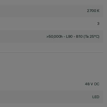
2700 K
3
>50,000h - L90 - B10 (Ta 25°C)
48 V DC
LED