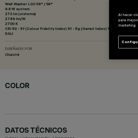
Wall Washer LGC 58° / 56°
9.8 W system
273 lm (sistema)
Al hacer cl
27.86 lm/W
para mejora
2700 K
marketing.
CRI
92
- Rf (Colour Fidelity Index) 91 - Rg (Gamut Index) 102
DALI
Configu
DISEÑADO POR
iGuzzini
COLOR
DATOS TÉCNICOS