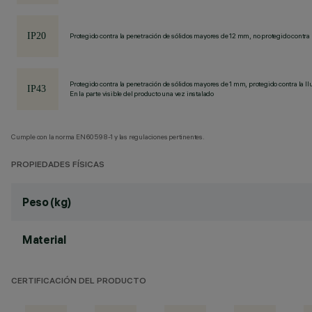
Protegido contra la penetración de sólidos mayores de 12 mm, no protegido contra 
Protegido contra la penetración de sólidos mayores de 1 mm, protegido contra la llu
En la parte visible del producto una vez instalado
Cumple con la norma EN60598-1 y las regulaciones pertinentes.
PROPIEDADES FÍSICAS
Peso (kg)
Material
CERTIFICACIÓN DEL PRODUCTO