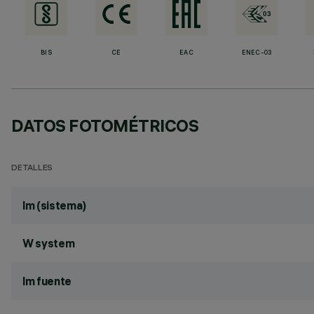
BIS
CE
EAC
ENEC-03
DATOS FOTOMÉTRICOS
DETALLES
lm (sistema)
W system
lm fuente