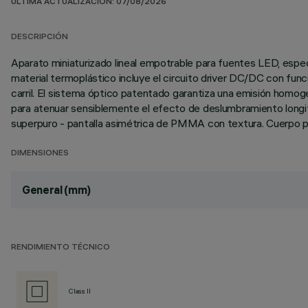
ÚLTIMA ACTUALIZACIÓN: 07/08/2026
DESCRIPCIÓN
Aparato miniaturizado lineal empotrable para fuentes LED, especi
material termoplástico incluye el circuito driver DC/DC con fu
carril. El sistema óptico patentado garantiza una emisión homog
para atenuar sensiblemente el efecto de deslumbramiento longitu
superpuro - pantalla asimétrica de PMMA con textura. Cuerpo prin
DIMENSIONES
General (mm)
RENDIMIENTO TÉCNICO
Class II