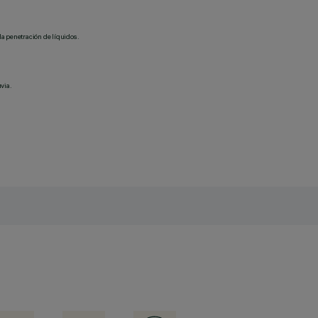
la penetración de líquidos.
via.