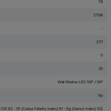
7.8
27.86
-
237
0
30
Wall Washer LGC 58° / 56°
fijo
CRI
92
- Rf (Colour Fidelity Index) 91 - Rg (Gamut Index) 102