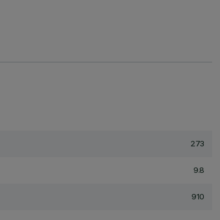
273
9.8
910