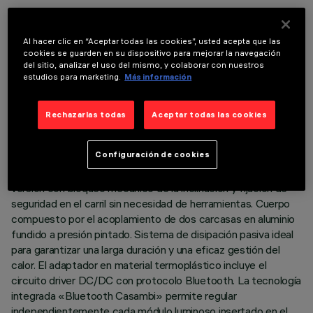
Al hacer clic en “Aceptar todas las cookies”, usted acepta que las
cookies se guarden en su dispositivo para mejorar la navegación
del sitio, analizar el uso del mismo, y colaborar con nuestros
DATOS TÉCNICOS
estudios para marketing.
Más información
ÚLTIMA ACTUALIZACIÓN: 07/08/2026
Rechazarlas todas
Aceptar todas las cookies
DESCRIPCIÓN
Configuración de cookies
Proyector orientable miniaturizado completo con adaptador
para instalación en carril de baja tensión 48V Superrail -
versión con bloqueo mecánico de la inclinación y fijación de
seguridad en el carril sin necesidad de herramientas. Cuerpo
compuesto por el acoplamiento de dos carcasas en aluminio
fundido a presión pintado. Sistema de disipación pasiva ideal
para garantizar una larga duración y una eficaz gestión del
calor. El adaptador en material termoplástico incluye el
circuito driver DC/DC con protocolo Bluetooth. La tecnología
integrada «Bluetooth Casambi» permite regular
independientemente cada módulo luminoso insertado en el