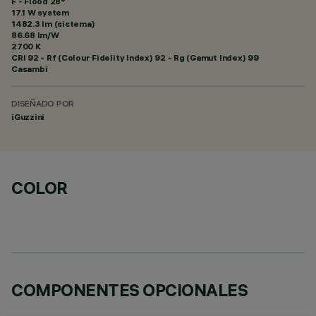
F - Flood 28°
17.1 W system
1482.3 lm (sistema)
86.68 lm/W
2700 K
CRI
92
- Rf (Colour Fidelity Index) 92 - Rg (Gamut Index) 99
Casambi
DISEÑADO POR
iGuzzini
COLOR
COMPONENTES OPCIONALES