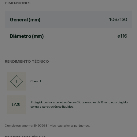
DIMENSIONES
106x130
General (mm)
ø116
Diámetro (mm)
RENDIMIENTO TÉCNICO
Class III
Protegido contra la penetración de sólidos mayores de 12 mm, no protegido
contra la penetración de líquidos.
Cumple con la norma EN60598-1 y las regulaciones pertinentes.