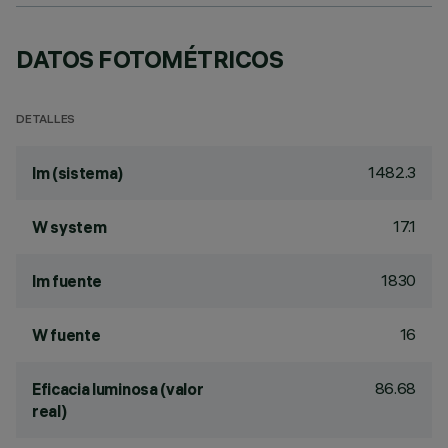
DATOS FOTOMÉTRICOS
DETALLES
1482.3
lm (sistema)
17.1
W system
1830
lm fuente
16
W fuente
86.68
Eficacia luminosa (valor
real)