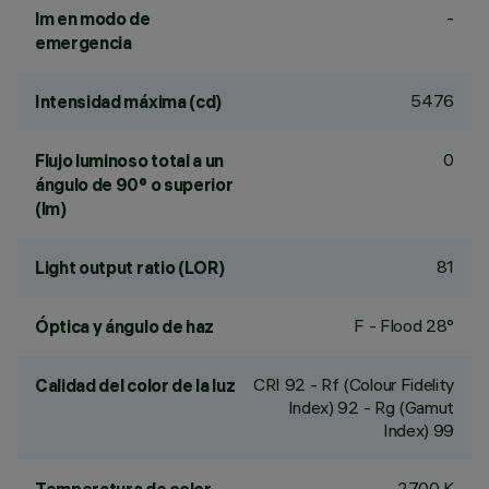
-
lm en modo de
emergencia
5476
Intensidad máxima (cd)
0
Flujo luminoso total a un
ángulo de 90° o superior
(lm)
81
Light output ratio (LOR)
F - Flood 28°
Óptica y ángulo de haz
CRI
92
- Rf (Colour Fidelity
Calidad del color de la luz
Index) 92 - Rg (Gamut
Index) 99
2700 K