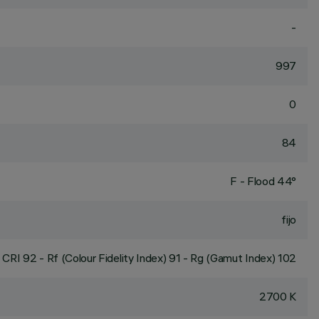
-
997
0
84
F - Flood 44°
fijo
CRI
92
- Rf (Colour Fidelity Index) 91 - Rg (Gamut Index) 102
2700 K