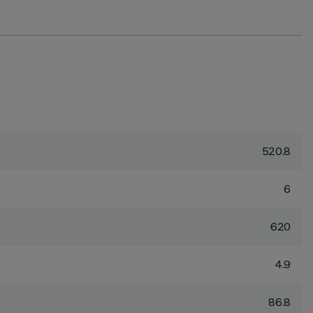
520.8
6
620
4.9
86.8