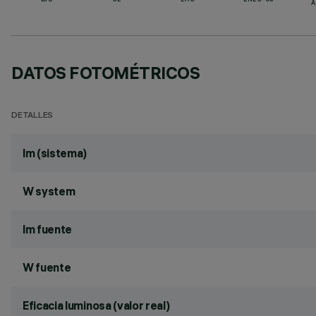
BIS
CE
EAC
ENEC-03
A
DATOS FOTOMÉTRICOS
DETALLES
lm (sistema)
W system
lm fuente
W fuente
Eficacia luminosa (valor real)