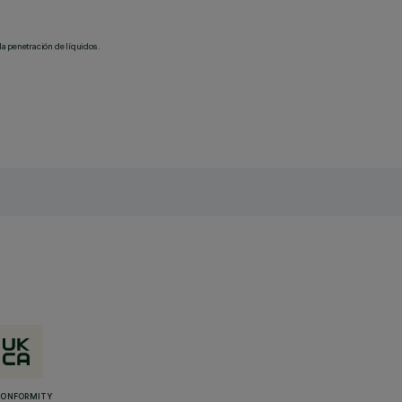
la penetración de líquidos.
CONFORMITY