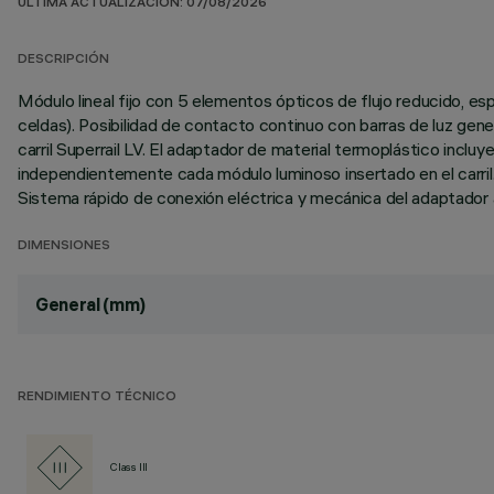
ÚLTIMA ACTUALIZACIÓN: 07/08/2026
DESCRIPCIÓN
Módulo lineal fijo con 5 elementos ópticos de flujo reducido, e
celdas). Posibilidad de contacto continuo con barras de luz gene
carril Superrail LV. El adaptador de material termoplástico incl
independientemente cada módulo luminoso insertado en el carril. 
Sistema rápido de conexión eléctrica y mecánica del adaptador al
DIMENSIONES
General (mm)
RENDIMIENTO TÉCNICO
Class III