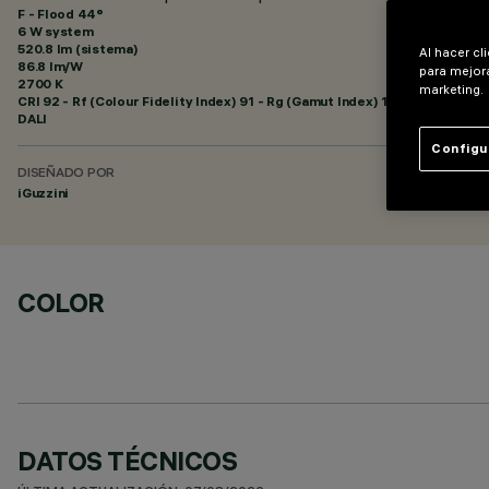
F - Flood 44°
6 W system
520.8 lm (sistema)
Al hacer cl
86.8 lm/W
para mejora
2700 K
marketing.
CRI
92
- Rf (Colour Fidelity Index) 91 - Rg (Gamut Index) 102
DALI
Configu
DISEÑADO POR
iGuzzini
COLOR
DATOS TÉCNICOS