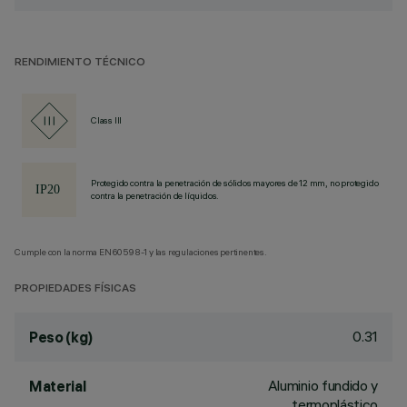
RENDIMIENTO TÉCNICO
Class III
Protegido contra la penetración de sólidos mayores de 12 mm, no protegido
contra la penetración de líquidos.
Cumple con la norma EN60598-1 y las regulaciones pertinentes.
PROPIEDADES FÍSICAS
0.31
Peso (kg)
Aluminio fundido y
Material
termoplástico