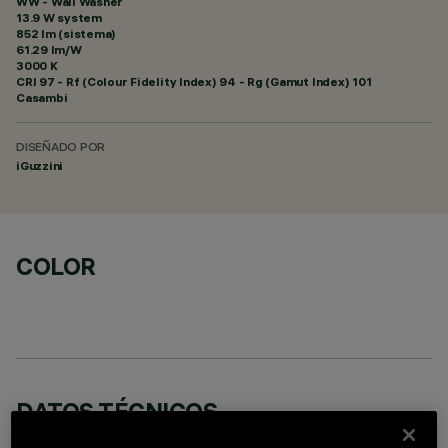
WW - Wall Washer
13.9 W system
852 lm (sistema)
61.29 lm/W
3000 K
CRI
97
- Rf (Colour Fidelity Index) 94 - Rg (Gamut Index) 101
Casambi
DISEÑADO POR
iGuzzini
COLOR
DATOS TÉCNICOS
ÚLTIMA ACTUALIZACIÓN: 05/08/2026