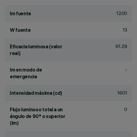
1200
lm fuente
13
W fuente
61.29
Eficacia luminosa (valor
real)
-
lm en modo de
emergencia
1601
Intensidad máxima (cd)
0
Flujo luminoso total a un
ángulo de 90° o superior
(lm)