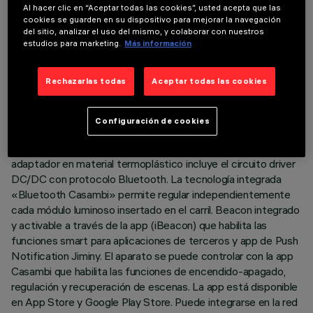
Al hacer clic en “Aceptar todas las cookies”, usted acepta que las
cookies se guarden en su dispositivo para mejorar la navegación
DESCRIPCIÓN
del sitio, analizar el uso del mismo, y colaborar con nuestros
estudios para marketing.
Más información
Proyector compacto completo con adaptador para la
instalación en carril de baja tensión (48V). El cuerpo está
Rechazarlas todas
Aceptar todas las cookies
realizado en aluminio fundido a presión pintado, con un
sistema de disipación pasiva que asegura una gestión térmica
óptima. Tapón trasero y anillo frontal en material
Configuración de cookies
termoplástico (Mass-Balance). Fuente Led con tecnología
C.O.B (Chip on board) de alta reproducción cromática. El
adaptador en material termoplástico incluye el circuito driver
DC/DC con protocolo Bluetooth. La tecnología integrada
«Bluetooth Casambi» permite regular independientemente
cada módulo luminoso insertado en el carril. Beacon integrado
y activable a través de la app (iBeacon) que habilita las
funciones smart para aplicaciones de terceros y app de Push
Notification Jiminy. El aparato se puede controlar con la app
Casambi que habilita las funciones de encendido-apagado,
regulación y recuperación de escenas. La app está disponible
en App Store y Google Play Store. Puede integrarse en la red