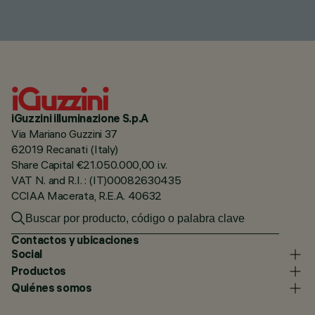
iGuzzini illuminazione S.p.A
Via Mariano Guzzini 37
62019 Recanati (Italy)
Share Capital €21.050.000,00 i.v.
VAT N. and R.I. : (IT)00082630435
CCIAA Macerata, R.E.A. 40632
Contactos y ubicaciones
Social
Productos
Quiénes somos