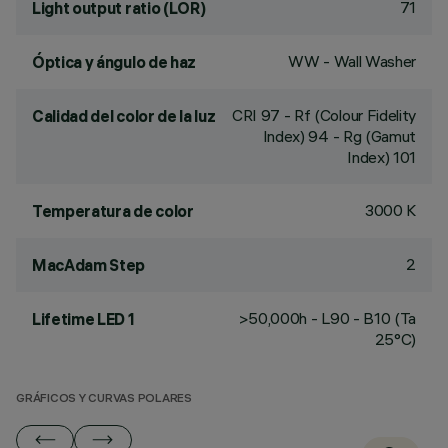
71
Light output ratio (LOR)
WW - Wall Washer
Óptica y ángulo de haz
CRI
97
- Rf (Colour Fidelity
Calidad del color de la luz
Index) 94 - Rg (Gamut
Index) 101
3000 K
Temperatura de color
2
MacAdam Step
>50,000h - L90 - B10 (Ta
Lifetime LED 1
25°C)
GRÁFICOS Y CURVAS POLARES