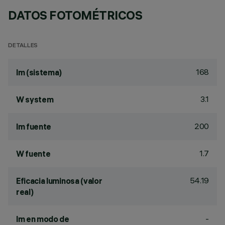
DATOS FOTOMÉTRICOS
DETALLES
168
lm (sistema)
3.1
W system
200
lm fuente
1.7
W fuente
54.19
Eficacia luminosa (valor
real)
-
lm en modo de