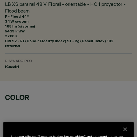
LB XS para raíl 48 V Filorail - orientable - HC 1 proyector -
Flood beam
F - Flood 44°
3.1 W system
168 lm (sistema)
54.19 lm/W
2700 K
CRI
92
- Rf (Colour Fidelity Index) 91 - Rg (Gamut Index) 102
External
DISEÑADO POR
iGuzzini
COLOR
Al hacer clic en “Aceptar todas las cookies”, usted acepta que las