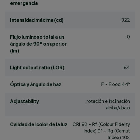
emergencia
322
Intensidad máxima (cd)
0
Flujo luminoso total a un
ángulo de 90° o superior
(lm)
84
Light output ratio (LOR)
F - Flood 44°
Óptica y ángulo de haz
rotación e inclinación
Adjustability
arriba/abajo
CRI
92
- Rf (Colour Fidelity
Calidad del color de la luz
Index) 91 - Rg (Gamut
Index) 102