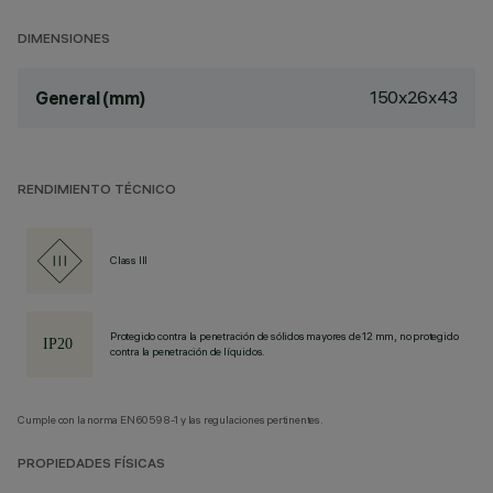
DIMENSIONES
150x26x43
General (mm)
RENDIMIENTO TÉCNICO
Class III
Protegido contra la penetración de sólidos mayores de 12 mm, no protegido
contra la penetración de líquidos.
Cumple con la norma EN60598-1 y las regulaciones pertinentes.
PROPIEDADES FÍSICAS