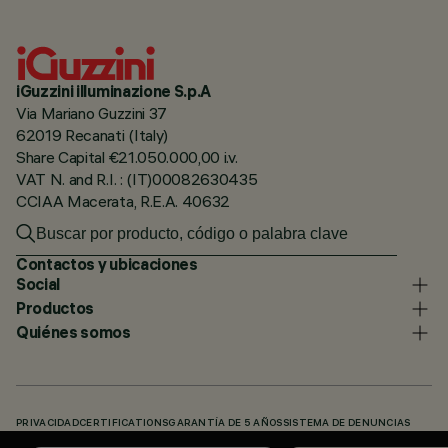
iGuzzini illuminazione S.p.A
Via Mariano Guzzini 37
62019 Recanati (Italy)
Share Capital €21.050.000,00 i.v.
VAT N. and R.I. : (IT)00082630435
CCIAA Macerata, R.E.A. 40632
Contactos y ubicaciones
Social
Productos
Quiénes somos
PRIVACIDAD
CERTIFICATIONS
GARANTÍA DE 5 AÑOS
SISTEMA DE DENUNCIAS
POLÍTICA DE COOKIES
ACCESSIBILITY STATEMENT
NUESTROS CÓDIGOS