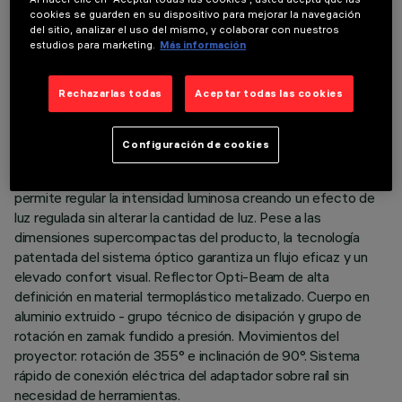
DATOS TÉCNICOS
cookies se guarden en su dispositivo para mejorar la navegación
del sitio, analizar el uso del mismo, y colaborar con nuestros
ÚLTIMA ACTUALIZACIÓN: 06/08/2026
estudios para marketing.
Más información
DESCRIPCIÓN
Rechazarlas todas
Aceptar todas las cookies
Proyector orientable miniaturizado con adaptador para
instalación en raíl de baja tensión 48 V. Adaptador de material
Configuración de cookies
termoplástico con circuito controlador con tecnología PWM
(Pulse With Modulation). La tecnología integrada PWM
permite regular la intensidad luminosa creando un efecto de
luz regulada sin alterar la cantidad de luz. Pese a las
dimensiones supercompactas del producto, la tecnología
patentada del sistema óptico garantiza un flujo eficaz y un
elevado confort visual. Reflector Opti-Beam de alta
definición en material termoplástico metalizado. Cuerpo en
aluminio extruido - grupo técnico de disipación y grupo de
rotación en zamak fundido a presión. Movimientos del
proyector: rotación de 355° e inclinación de 90°. Sistema
rápido de conexión eléctrica del adaptador sobre raíl sin
necesidad de herramientas.