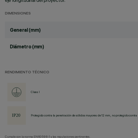
eje longitudinal del proyector.
DIMENSIONES
General (mm)
Diámetro (mm)
RENDIMIENTO TÉCNICO
Class I
Protegido contra la penetración de sólidos mayores de 12 mm, no protegido contra 
Cumple con la norma EN60598-1 y las regulaciones pertinentes.