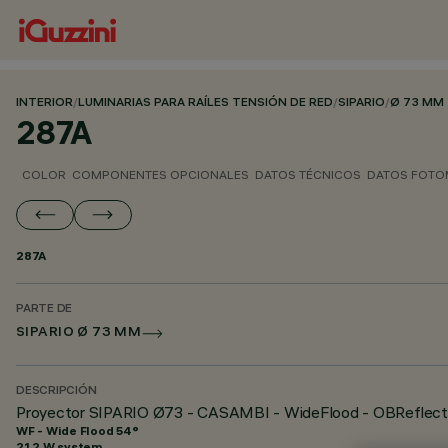
INTERIOR
/
LUMINARIAS PARA RAÍLES TENSIÓN DE RED
/
SIPARIO
/
Ø 73 MM
287A
COLOR
COMPONENTES OPCIONALES
DATOS TÉCNICOS
DATOS FOTO
287A
PARTE DE
SIPARIO Ø 73 MM
DESCRIPCIÓN
Proyector SIPARIO Ø73 - CASAMBI - WideFlood - OBReflect
WF - Wide Flood 54°
21.2 W system