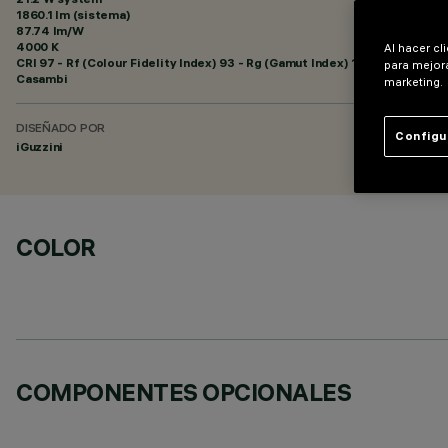
1860.1 lm (sistema)
87.74 lm/W
4000 K
Al hacer cl
CRI
97
- Rf (Colour Fidelity Index) 93 - Rg (Gamut Index) 100
para mejora
Casambi
marketing.
DISEÑADO POR
Configu
iGuzzini
COLOR
COMPONENTES OPCIONALES