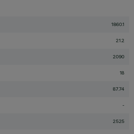
1860.1
21.2
2090
18
87.74
-
2525