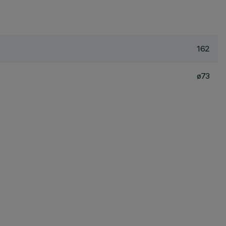
162
ø73