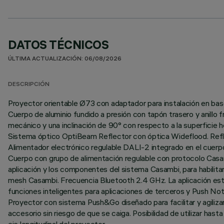
DATOS TÉCNICOS
ÚLTIMA ACTUALIZACIÓN: 06/08/2026
DESCRIPCIÓN
Proyector orientable Ø73 con adaptador para instalación en bas
Cuerpo de aluminio fundido a presión con tapón trasero y anillo 
mecánico y una inclinación de 90° con respecto a la superficie hor
Sistema óptico OptiBeam Reflector con óptica Wideflood. Reflec
Alimentador electrónico regulable DALI-2 integrado en el cuerpo
Cuerpo con grupo de alimentación regulable con protocolo Casamb
aplicación y los componentes del sistema Casambi, para habilitar
mesh Casambi. Frecuencia Bluetooth 2.4 GHz. La aplicación está 
funciones inteligentes para aplicaciones de terceros y Push Noti
Proyector con sistema Push&Go diseñado para facilitar y agiliz
accesorio sin riesgo de que se caiga. Posibilidad de utilizar ha