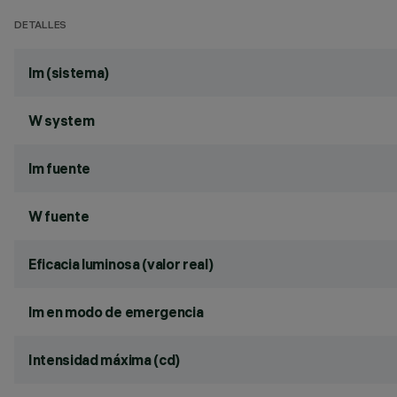
DETALLES
lm (sistema)
W system
lm fuente
W fuente
Eficacia luminosa (valor real)
lm en modo de emergencia
Intensidad máxima (cd)