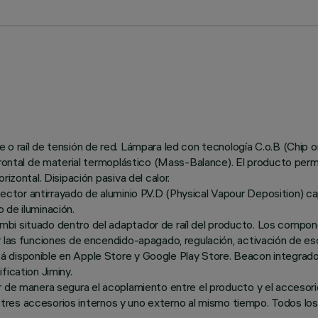
e o raíl de tensión de red. Lámpara led con tecnología C.o.B (Chi
frontal de material termoplástico (Mass-Balance). El producto perm
izontal. Disipación pasiva del calor.
tor antirrayado de aluminio P.V.D (Physical Vapour Deposition) ca
 de iluminación.
i situado dentro del adaptador de raíl del producto. Los componen
 las funciones de encendido-apagado, regulación, activación de esc
disponible en Apple Store y Google Play Store. Beacon integrado y
fication Jiminy.
ar de manera segura el acoplamiento entre el producto y el acceso
sta tres accesorios internos y uno externo al mismo tiempo. Todos l