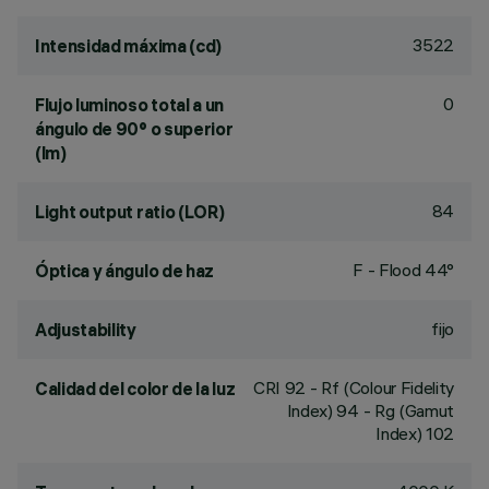
3522
Intensidad máxima (cd)
0
Flujo luminoso total a un
ángulo de 90° o superior
(lm)
84
Light output ratio (LOR)
F - Flood 44°
Óptica y ángulo de haz
fijo
Adjustability
CRI
92
- Rf (Colour Fidelity
Calidad del color de la luz
Index) 94 - Rg (Gamut
Index) 102