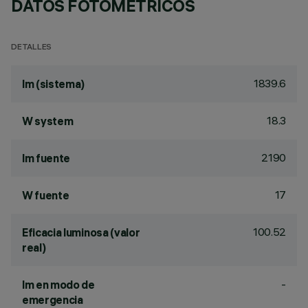
DATOS FOTOMÉTRICOS
DETALLES
1839.6
lm (sistema)
18.3
W system
2190
lm fuente
17
W fuente
100.52
Eficacia luminosa (valor
real)
-
lm en modo de
emergencia