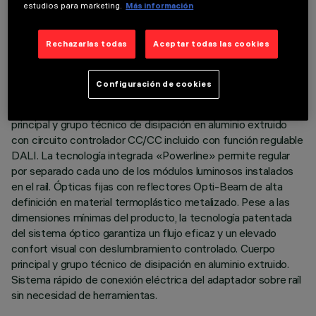
DATOS TÉCNICOS
estudios para marketing.
Más información
ÚLTIMA ACTUALIZACIÓN: 06/08/2026
Rechazarlas todas
Aceptar todas las cookies
DESCRIPCIÓN
Configuración de cookies
Módulo lineal fijo de 10 elementos ópticos con adaptador
para instalación en raíl de baja tensión 48 V Filorail. Cuerpo
principal y grupo técnico de disipación en aluminio extruido
con circuito controlador CC/CC incluido con función regulable
DALI. La tecnología integrada «Powerline» permite regular
por separado cada uno de los módulos luminosos instalados
en el raíl. Ópticas fijas con reflectores Opti-Beam de alta
definición en material termoplástico metalizado. Pese a las
dimensiones mínimas del producto, la tecnología patentada
del sistema óptico garantiza un flujo eficaz y un elevado
confort visual con deslumbramiento controlado. Cuerpo
principal y grupo técnico de disipación en aluminio extruido.
Sistema rápido de conexión eléctrica del adaptador sobre raíl
sin necesidad de herramientas.