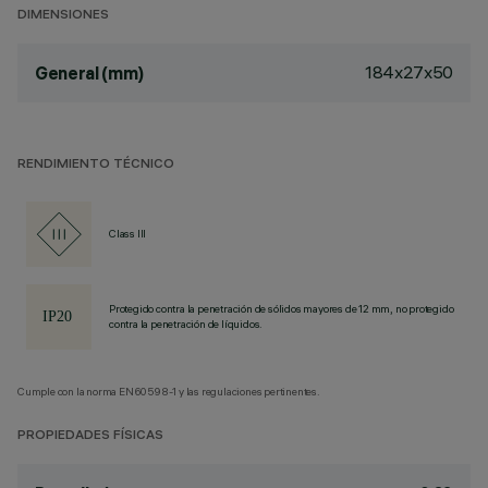
DIMENSIONES
184x27x50
General (mm)
RENDIMIENTO TÉCNICO
Class III
Protegido contra la penetración de sólidos mayores de 12 mm, no protegido
contra la penetración de líquidos.
Cumple con la norma EN60598-1 y las regulaciones pertinentes.
PROPIEDADES FÍSICAS