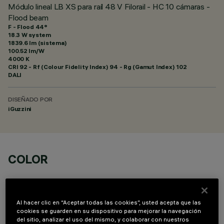
Módulo lineal LB XS para raíl 48 V Filorail - HC 10 cámaras -
Flood beam
F - Flood 44°
18.3 W system
1839.6 lm (sistema)
100.52 lm/W
4000 K
CRI
92
- Rf (Colour Fidelity Index) 94 - Rg (Gamut Index) 102
DALI
DISEÑADO POR
iGuzzini
COLOR
Al hacer clic en “Aceptar todas las cookies”, usted acepta que las
cookies se guarden en su dispositivo para mejorar la navegación
del sitio, analizar el uso del mismo, y colaborar con nuestros