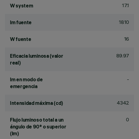
17.1
W system
1810
lm fuente
16
W fuente
89.97
Eficacia luminosa (valor
real)
-
lm en modo de
emergencia
4342
Intensidad máxima (cd)
0
Flujo luminoso total a un
ángulo de 90° o superior
(lm)