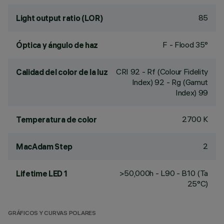
85
Light output ratio (LOR)
F - Flood 35°
Óptica y ángulo de haz
CRI
92
- Rf (Colour Fidelity
Calidad del color de la luz
Index) 92 - Rg (Gamut
Index) 99
2700 K
Temperatura de color
2
MacAdam Step
>50,000h - L90 - B10 (Ta
Lifetime LED 1
25°C)
GRÁFICOS Y CURVAS POLARES