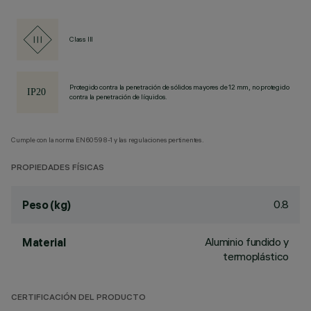
Class III
Protegido contra la penetración de sólidos mayores de 12 mm, no protegido
contra la penetración de líquidos.
Cumple con la norma EN60598-1 y las regulaciones pertinentes.
PROPIEDADES FÍSICAS
0.8
Peso (kg)
Aluminio fundido y
Material
termoplástico
CERTIFICACIÓN DEL PRODUCTO