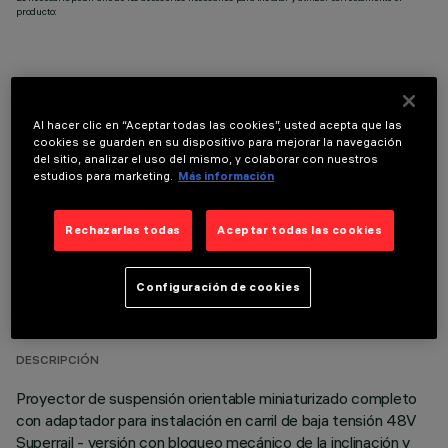
producto:
Al hacer clic en “Aceptar todas las cookies”, usted acepta que las
COMPONENTES OPCIONALES
cookies se guarden en su dispositivo para mejorar la navegación
del sitio, analizar el uso del mismo, y colaborar con nuestros
estudios para marketing.
Más información
Rechazarlas todas
Aceptar todas las cookies
DATOS TÉCNICOS
Configuración de cookies
ÚLTIMA ACTUALIZACIÓN: 07/08/2026
DESCRIPCIÓN
Proyector de suspensión orientable miniaturizado completo
con adaptador para instalación en carril de baja tensión 48V
Superrail - versión con bloqueo mecánico de la inclinación y