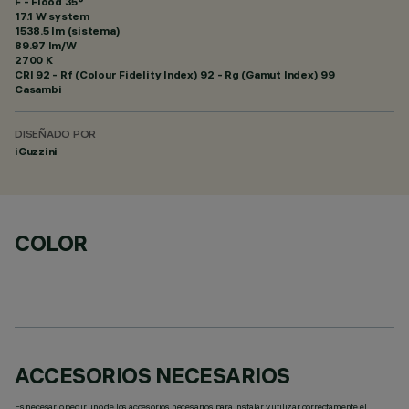
F - Flood 35°
17.1 W system
1538.5 lm (sistema)
89.97 lm/W
2700 K
CRI
92
- Rf (Colour Fidelity Index) 92 - Rg (Gamut Index) 99
Casambi
DISEÑADO POR
iGuzzini
COLOR
ACCESORIOS NECESARIOS
Es necesario pedir uno de los accesorios necesarios para instalar y utilizar correctamente el