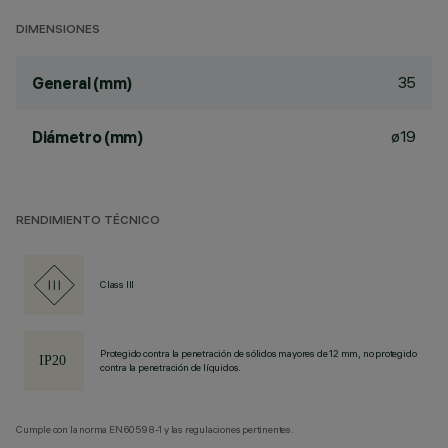
DIMENSIONES
35
General (mm)
ø19
Diámetro (mm)
RENDIMIENTO TÉCNICO
Class III
Protegido contra la penetración de sólidos mayores de 12 mm, no protegido
contra la penetración de líquidos.
Cumple con la norma EN60598-1 y las regulaciones pertinentes.