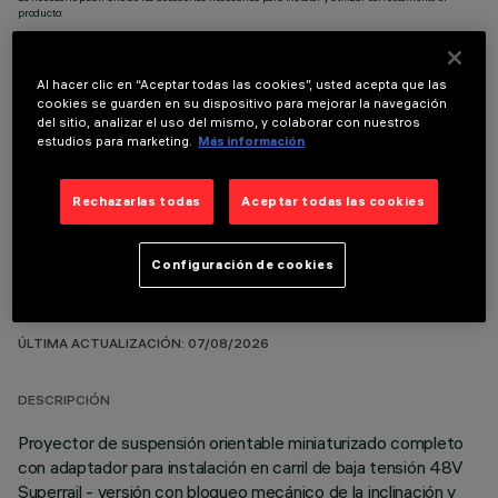
producto:
Al hacer clic en “Aceptar todas las cookies”, usted acepta que las
cookies se guarden en su dispositivo para mejorar la navegación
del sitio, analizar el uso del mismo, y colaborar con nuestros
estudios para marketing.
Más información
COMPONENTES OPCIONALES
Rechazarlas todas
Aceptar todas las cookies
Configuración de cookies
DATOS TÉCNICOS
ÚLTIMA ACTUALIZACIÓN: 07/08/2026
DESCRIPCIÓN
Proyector de suspensión orientable miniaturizado completo
con adaptador para instalación en carril de baja tensión 48V
Superrail - versión con bloqueo mecánico de la inclinación y