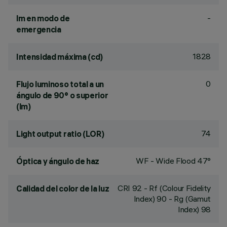
-
lm en modo de
emergencia
1828
Intensidad máxima (cd)
0
Flujo luminoso total a un
ángulo de 90° o superior
(lm)
74
Light output ratio (LOR)
WF - Wide Flood 47°
Óptica y ángulo de haz
CRI
92
- Rf (Colour Fidelity
Calidad del color de la luz
Index) 90 - Rg (Gamut
Index) 98