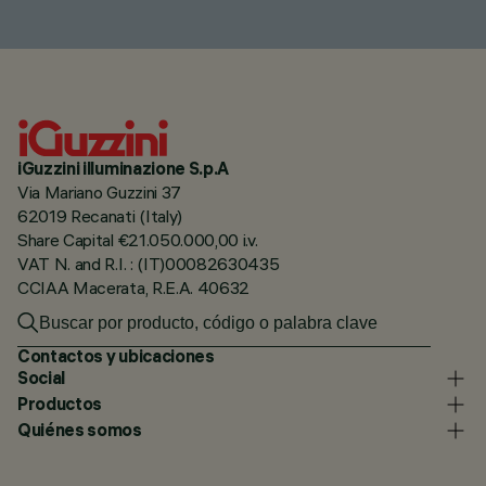
iGuzzini illuminazione S.p.A
Via Mariano Guzzini 37
62019 Recanati (Italy)
Share Capital €21.050.000,00 i.v.
VAT N. and R.I. : (IT)00082630435
CCIAA Macerata, R.E.A. 40632
Contactos y ubicaciones
Social
Productos
Quiénes somos