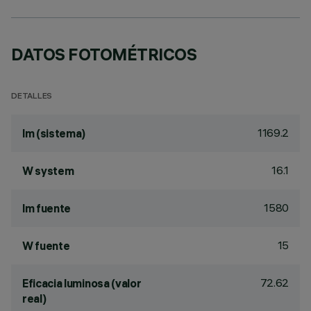
DATOS FOTOMÉTRICOS
DETALLES
1169.2
lm (sistema)
16.1
W system
1580
lm fuente
15
W fuente
72.62
Eficacia luminosa (valor
real)