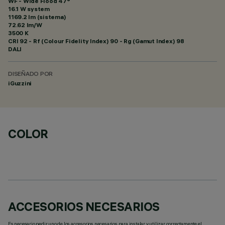
WF - Wide Flood 47°
16.1 W system
1169.2 lm (sistema)
72.62 lm/W
3500 K
CRI
92
- Rf (Colour Fidelity Index) 90 - Rg (Gamut Index) 98
DALI
DISEÑADO POR
iGuzzini
COLOR
ACCESORIOS NECESARIOS
Es necesario pedir uno de los accesorios necesarios para instalar y utilizar correctamente el