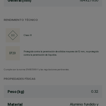
184x27x50
General (mm)
RENDIMIENTO TÉCNICO
Class III
Protegido contra la penetración de sólidos mayores de 12 mm, no protegido
contra la penetración de líquidos.
Cumple con la norma EN60598-1 y las regulaciones pertinentes.
PROPIEDADES FÍSICAS
0.32
Peso (kg)
Aluminio fundido y
Material