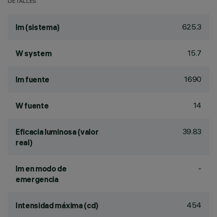
DETALLES
625.3
lm (sistema)
15.7
W system
1690
lm fuente
14
W fuente
39.83
Eficacia luminosa (valor
real)
-
lm en modo de
emergencia
454
Intensidad máxima (cd)