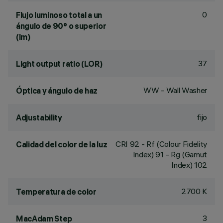
0
Flujo luminoso total a un
ángulo de 90° o superior
(lm)
37
Light output ratio (LOR)
WW - Wall Washer
Óptica y ángulo de haz
fijo
Adjustability
CRI
92
- Rf (Colour Fidelity
Calidad del color de la luz
Index) 91 - Rg (Gamut
Index) 102
2700 K
Temperatura de color
3
MacAdam Step