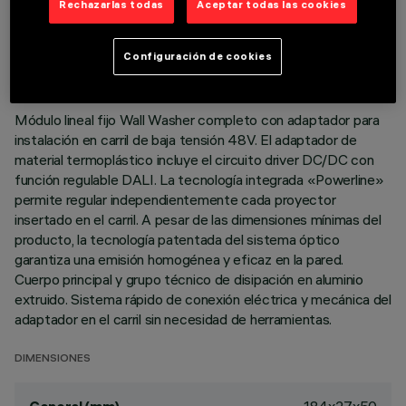
Rechazarlas todas
Aceptar todas las cookies
DATOS TÉCNICOS
ÚLTIMA ACTUALIZACIÓN: 03/08/2026
Configuración de cookies
DESCRIPCIÓN
Módulo lineal fijo Wall Washer completo con adaptador para
instalación en carril de baja tensión 48V. El adaptador de
material termoplástico incluye el circuito driver DC/DC con
función regulable DALI. La tecnología integrada «Powerline»
permite regular independientemente cada proyector
insertado en el carril. A pesar de las dimensiones mínimas del
producto, la tecnología patentada del sistema óptico
garantiza una emisión homogénea y eficaz en la pared.
Cuerpo principal y grupo técnico de disipación en aluminio
extruido. Sistema rápido de conexión eléctrica y mecánica del
adaptador en el carril sin necesidad de herramientas.
DIMENSIONES