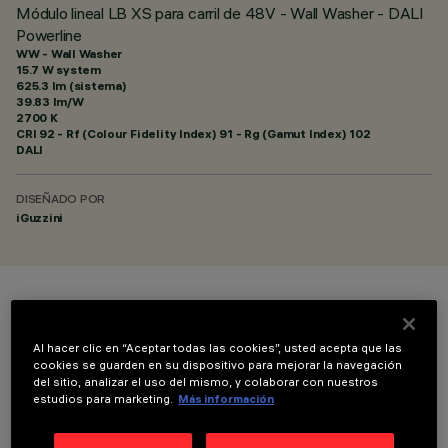
Módulo lineal LB XS para carril de 48V - Wall Washer - DALI
Powerline
WW - Wall Washer
15.7 W system
625.3 lm (sistema)
39.83 lm/W
2700 K
CRI
92
- Rf (Colour Fidelity Index) 91 - Rg (Gamut Index) 102
DALI
DISEÑADO POR
iGuzzini
COLOR
Al hacer clic en “Aceptar todas las cookies”, usted acepta que las
cookies se guarden en su dispositivo para mejorar la navegación
del sitio, analizar el uso del mismo, y colaborar con nuestros
estudios para marketing.
Más información