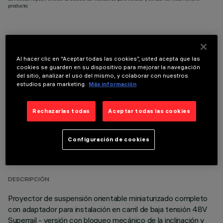
producto:
Al hacer clic en “Aceptar todas las cookies”, usted acepta que las
COMPONENTES OPCIONALES
cookies se guarden en su dispositivo para mejorar la navegación
del sitio, analizar el uso del mismo, y colaborar con nuestros
estudios para marketing.
Más información
Rechazarlas todas
Aceptar todas las cookies
DATOS TÉCNICOS
Configuración de cookies
ÚLTIMA ACTUALIZACIÓN: 07/08/2026
DESCRIPCIÓN
Proyector de suspensión orientable miniaturizado completo
con adaptador para instalación en carril de baja tensión 48V
Superrail - versión con bloqueo mecánico de la inclinación y