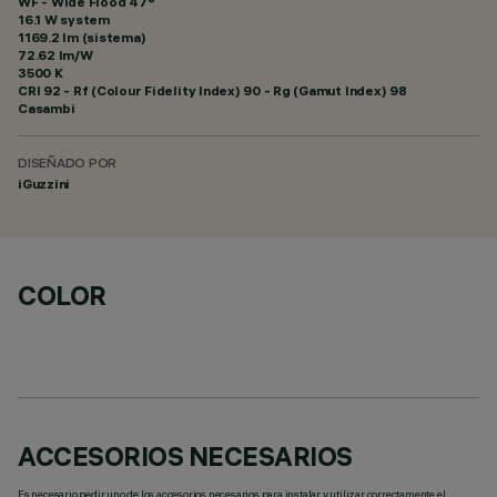
WF - Wide Flood 47°
16.1 W system
1169.2 lm (sistema)
72.62 lm/W
3500 K
CRI
92
- Rf (Colour Fidelity Index) 90 - Rg (Gamut Index) 98
Casambi
DISEÑADO POR
iGuzzini
COLOR
ACCESORIOS NECESARIOS
Es necesario pedir uno de los accesorios necesarios para instalar y utilizar correctamente el