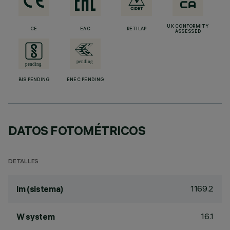
UK CONFORMITY
CE
EAC
RETILAP
ASSESSED
BIS PENDING
ENEC PENDING
DATOS FOTOMÉTRICOS
DETALLES
1169.2
lm (sistema)
16.1
W system