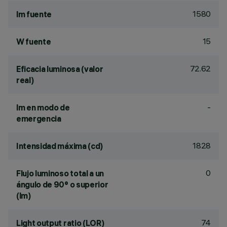
1580
lm fuente
15
W fuente
72.62
Eficacia luminosa (valor
real)
-
lm en modo de
emergencia
1828
Intensidad máxima (cd)
0
Flujo luminoso total a un
ángulo de 90° o superior
(lm)
74
Light output ratio (LOR)