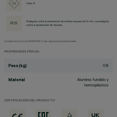
Class III
Protegido contra la penetración de sólidos mayores de 12 mm, no protegido
contra la penetración de líquidos.
Cumple con la norma EN60598-1 y las regulaciones pertinentes.
PROPIEDADES FÍSICAS
0.8
Peso (kg)
Aluminio fundido y
Material
termoplástico
CERTIFICACIÓN DEL PRODUCTO