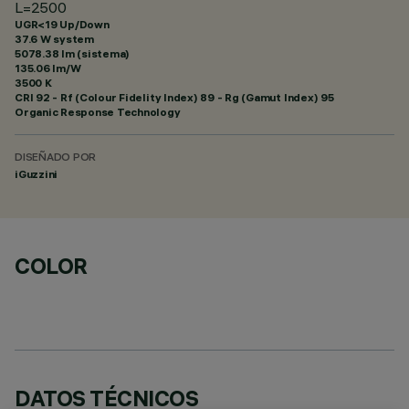
L=2500
UGR<19 Up/Down
37.6 W system
5078.38 lm (sistema)
135.06 lm/W
3500 K
CRI
92
- Rf (Colour Fidelity Index) 89 - Rg (Gamut Index) 95
Organic Response Technology
DISEÑADO POR
iGuzzini
COLOR
DATOS TÉCNICOS