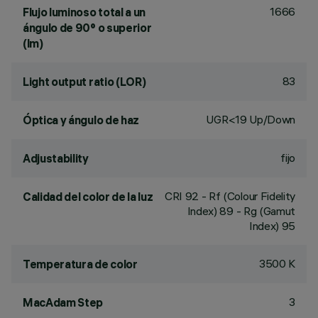
1666
Flujo luminoso total a un
ángulo de 90° o superior
(lm)
83
Light output ratio (LOR)
UGR<19 Up/Down
Óptica y ángulo de haz
fijo
Adjustability
CRI
92
- Rf (Colour Fidelity
Calidad del color de la luz
Index) 89 - Rg (Gamut
Index) 95
3500 K
Temperatura de color
3
MacAdam Step