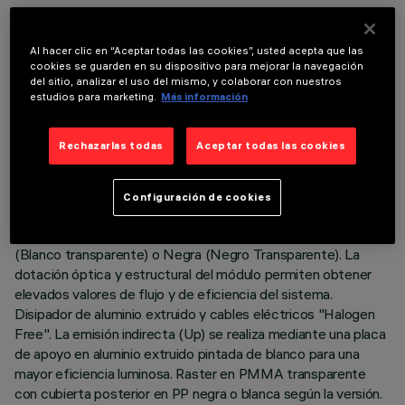
ÚLTIMA ACTUALIZACIÓN: 05/08/2026
Al hacer clic en “Aceptar todas las cookies”, usted acepta que las
DESCRIPCIÓN
cookies se guarden en su dispositivo para mejorar la navegación
del sitio, analizar el uso del mismo, y colaborar con nuestros
Cuerpo iluminante suspensión Stand Alone con nodo sensor
estudios para marketing.
Más información
integrado Organic Response. El producto está compuesto
por un perfil de aluminio extruido con tapas de cierre en zama.
Rechazarlas todas
Aceptar todas las cookies
Placa LED 3500K CRI90 con emisión directa (Down) e
indirecta (Up). Versión Low Output (LO) con emisión a
luminancia controlada (L≤3000cd/m²) adecuado para
Configuración de cookies
ambientes con terminales de vídeo (UGR<19). Óptica Space
Opti-Diamond disponible tanto en versión con Cover Blanca
(Blanco transparente) o Negra (Negro Transparente). La
dotación óptica y estructural del módulo permiten obtener
elevados valores de flujo y de eficiencia del sistema.
Disipador de aluminio extruido y cables eléctricos "Halogen
Free". La emisión indirecta (Up) se realiza mediante una placa
de apoyo en aluminio extruido pintada de blanco para una
mayor eficiencia luminosa. Raster en PMMA transparente
con cubierta posterior en PP negra o blanca según la versión.