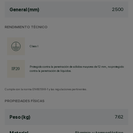
2500
General (mm)
RENDIMIENTO TÉCNICO
Class I
Protegido contra la penetración de sólidos mayores de 12 mm, no protegido
contra la penetración de líquidos.
Cumple con la norma EN60598-1 y las regulaciones pertinentes.
PROPIEDADES FÍSICAS
7.62
Peso (kg)
Aluminio y termoplástico