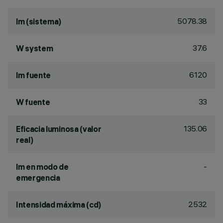
5078.38
lm (sistema)
37.6
W system
6120
lm fuente
33
W fuente
135.06
Eficacia luminosa (valor
real)
-
lm en modo de
emergencia
2532
Intensidad máxima (cd)