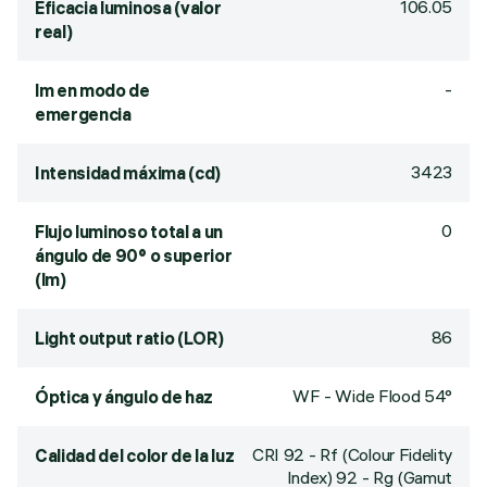
106.05
Eficacia luminosa (valor
real)
-
lm en modo de
emergencia
3423
Intensidad máxima (cd)
0
Flujo luminoso total a un
ángulo de 90° o superior
(lm)
86
Light output ratio (LOR)
WF - Wide Flood 54°
Óptica y ángulo de haz
CRI
92
- Rf (Colour Fidelity
Calidad del color de la luz
Index) 92 - Rg (Gamut