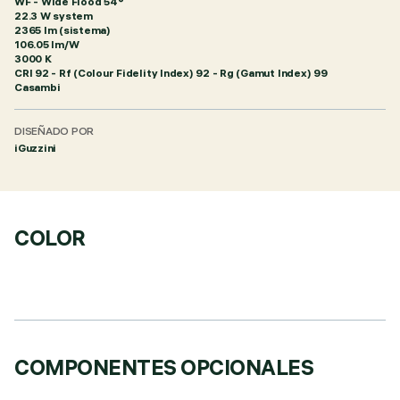
WF - Wide Flood 54°
22.3 W system
2365 lm (sistema)
106.05 lm/W
3000 K
CRI
92
- Rf (Colour Fidelity Index) 92 - Rg (Gamut Index) 99
Casambi
DISEÑADO POR
iGuzzini
COLOR
COMPONENTES OPCIONALES