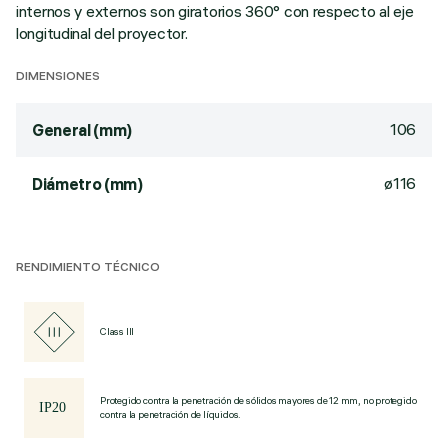
internos y externos son giratorios 360° con respecto al eje
longitudinal del proyector.
DIMENSIONES
106
General (mm)
ø116
Diámetro (mm)
RENDIMIENTO TÉCNICO
Class III
Protegido contra la penetración de sólidos mayores de 12 mm, no protegido
contra la penetración de líquidos.