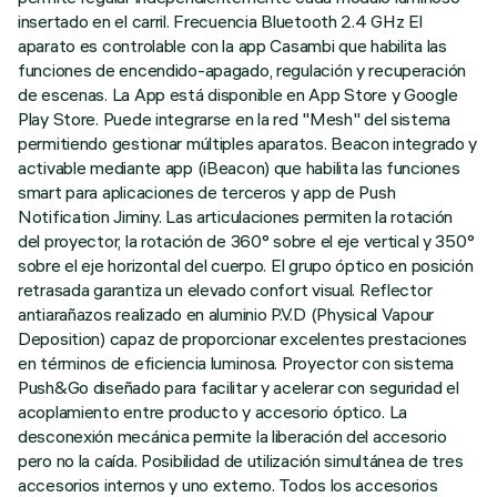
insertado en el carril. Frecuencia Bluetooth 2.4 GHz El
aparato es controlable con la app Casambi que habilita las
funciones de encendido-apagado, regulación y recuperación
de escenas. La App está disponible en App Store y Google
Play Store. Puede integrarse en la red "Mesh" del sistema
permitiendo gestionar múltiples aparatos. Beacon integrado y
activable mediante app (iBeacon) que habilita las funciones
smart para aplicaciones de terceros y app de Push
Notification Jiminy. Las articulaciones permiten la rotación
del proyector, la rotación de 360° sobre el eje vertical y 350°
sobre el eje horizontal del cuerpo. El grupo óptico en posición
retrasada garantiza un elevado confort visual. Reflector
antiarañazos realizado en aluminio P.V.D (Physical Vapour
Deposition) capaz de proporcionar excelentes prestaciones
en términos de eficiencia luminosa. Proyector con sistema
Push&Go diseñado para facilitar y acelerar con seguridad el
acoplamiento entre producto y accesorio óptico. La
desconexión mecánica permite la liberación del accesorio
pero no la caída. Posibilidad de utilización simultánea de tres
accesorios internos y uno externo. Todos los accesorios