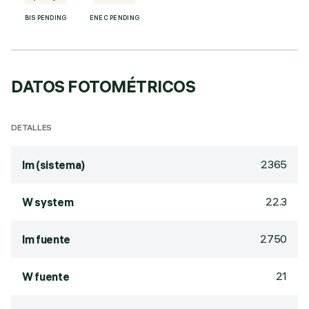
BIS PENDING
ENEC PENDING
DATOS FOTOMÉTRICOS
DETALLES
2365
lm (sistema)
22.3
W system
2750
lm fuente
21
W fuente