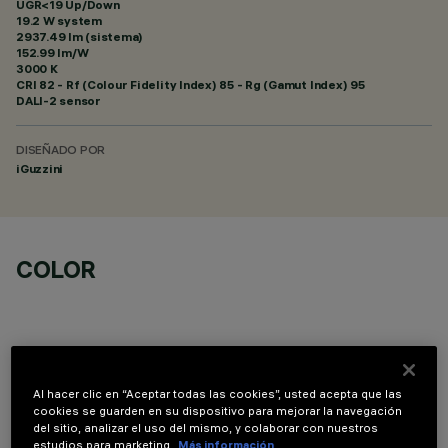
UGR<19 Up/Down
19.2 W system
2937.49 lm (sistema)
152.99 lm/W
3000 K
CRI
82
- Rf (Colour Fidelity Index) 85 - Rg (Gamut Index) 95
DALI-2 sensor
DISEÑADO POR
iGuzzini
COLOR
Al hacer clic en “Aceptar todas las cookies”, usted acepta que las
DATOS TÉCNICOS
cookies se guarden en su dispositivo para mejorar la navegación
del sitio, analizar el uso del mismo, y colaborar con nuestros
ÚLTIMA ACTUALIZACIÓN: 05/08/2026
estudios para marketing.
Más información