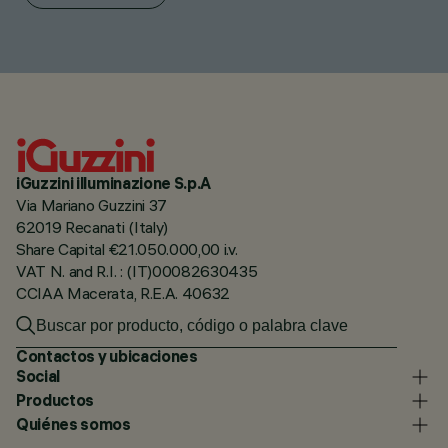
iGuzzini illuminazione S.p.A
Via Mariano Guzzini 37
62019 Recanati (Italy)
Share Capital €21.050.000,00 i.v.
VAT N. and R.I. : (IT)00082630435
CCIAA Macerata, R.E.A. 40632
Contactos y ubicaciones
Social
Productos
Quiénes somos