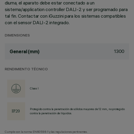
diurna, el aparato debe estar conectado a un
sistema/application controller DALI-2 y ser programado para
tal fin. Contactar con iGuzzini para los sistemas compatibles
con el sensor DALI-2 integrado.
DIMENSIONES
1300
General (mm)
RENDIMIENTO TÉCNICO
Class I
Protegido contra la penetración de sólidos mayores de 12 mm, no protegido
contra la penetración de líquidos.
Cumple con la norma EN60598-1 y las regulaciones pertinentes.