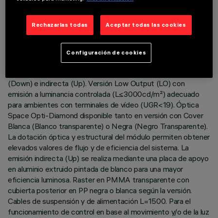
DESCRIPCIÓN
Rechazarlas todas
Aceptar todas las cookies
Cuerpo iluminante suspensión Stand Alone con sensor
integrado DALI-2 lux/movimiento. El producto está
Configuración de cookies
compuesto por un perfil de aluminio extruido con tapas de
cierre en zama. Placa LED 3000K CRI80 con emisión directa
(Down) e indirecta (Up). Versión Low Output (LO) con
emisión a luminancia controlada (L≤3000cd/m²) adecuado
para ambientes con terminales de vídeo (UGR<19). Óptica
Space Opti-Diamond disponible tanto en versión con Cover
Blanca (Blanco transparente) o Negra (Negro Transparente).
La dotación óptica y estructural del módulo permiten obtener
elevados valores de flujo y de eficiencia del sistema. La
emisión indirecta (Up) se realiza mediante una placa de apoyo
en aluminio extruido pintada de blanco para una mayor
eficiencia luminosa. Raster en PMMA transparente con
cubierta posterior en PP negra o blanca según la versión.
Cables de suspensión y de alimentación L=1500. Para el
funcionamiento de control en base al movimiento y/o de la luz