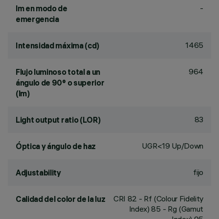
-
lm en modo de
emergencia
1465
Intensidad máxima (cd)
964
Flujo luminoso total a un
ángulo de 90° o superior
(lm)
83
Light output ratio (LOR)
UGR<19 Up/Down
Óptica y ángulo de haz
fijo
Adjustability
CRI
82
- Rf (Colour Fidelity
Calidad del color de la luz
Index) 85 - Rg (Gamut