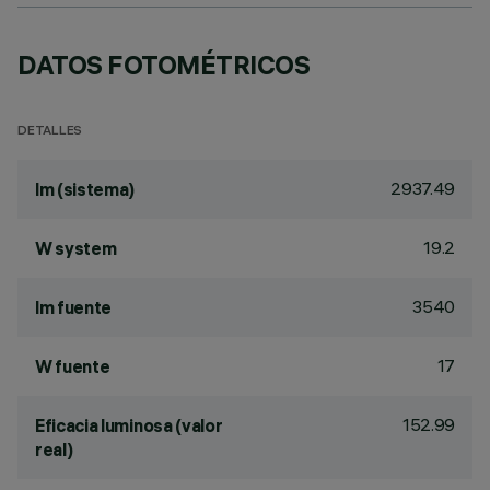
DATOS FOTOMÉTRICOS
DETALLES
2937.49
lm (sistema)
19.2
W system
3540
lm fuente
17
W fuente
152.99
Eficacia luminosa (valor
real)