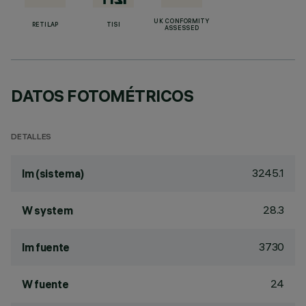
UK CONFORMITY
RETILAP
TISI
ASSESSED
DATOS FOTOMÉTRICOS
DETALLES
3245.1
lm (sistema)
28.3
W system
3730
lm fuente
24
W fuente