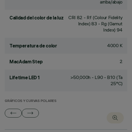
arriba/abajo
CRI
82
- Rf (Colour Fidelity
Calidad del color de la luz
Index) 83 - Rg (Gamut
Index) 94
4000 K
Temperatura de color
2
MacAdam Step
>50,000h - L90 - B10 (Ta
Lifetime LED 1
25°C)
GRÁFICOS Y CURVAS POLARES