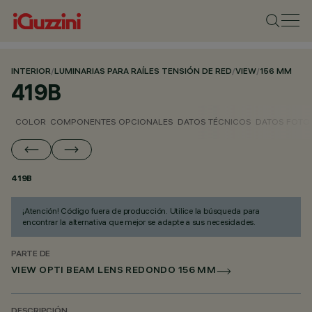
INTERIOR
/
LUMINARIAS PARA RAÍLES TENSIÓN DE RED
/
VIEW
/
156 MM
419B
COLOR
COMPONENTES OPCIONALES
DATOS TÉCNICOS
DATOS FOTO
419B
¡Atención! Código fuera de producción. Utilice la búsqueda para
encontrar la alternativa que mejor se adapte a sus necesidades.
PARTE DE
VIEW OPTI BEAM LENS REDONDO 156 MM
DESCRIPCIÓN