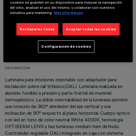
COMPONENTES OPCIONALES
cookies se guarden en su dispositivo para mejorar la navegación
del sitio, analizar el uso del mismo, y colaborar con nuestros
estudios para marketing.
Más información
Rechazarlas todas
Aceptar todas las cookies
DATOS TÉCNICOS
Configuración de cookies
ÚLTIMA ACTUALIZACIÓN: 06/08/2026
DESCRIPCIÓN
Luminaria para interiores orientable con adaptador para
instalación sobre raíl trifásico/DALI. Luminaria realizada en
aluminio fundido a presión y parte frontal de material
termoplástico. La doble orientabilidad de la luminaria permite
una rotación de 360° alrededor del eje vertical y una
inclinación de 90° respecto al plano horizontal. Cuerpo óptico
con led en tono de color neutral White 4000K, tecnología
OPTIBEAM LENS y haz luminoso medium bien definido.
Controlador regulable DALI integrado en caja con sistema