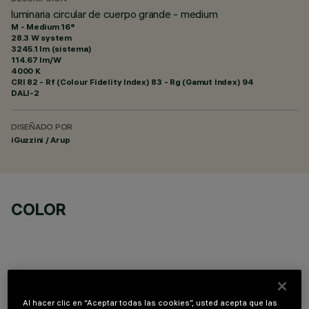
luminaria circular de cuerpo grande - medium
M - Medium 16°
28.3 W system
3245.1 lm (sistema)
114.67 lm/W
4000 K
CRI
82
- Rf (Colour Fidelity Index) 83 - Rg (Gamut Index) 94
DALI-2
DISEÑADO POR
iGuzzini / Arup
COLOR
Al hacer clic en “Aceptar todas las cookies”, usted acepta que las