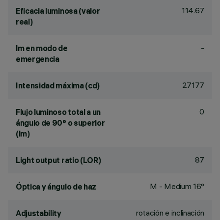
114.67
Eficacia luminosa (valor
real)
-
lm en modo de
emergencia
27177
Intensidad máxima (cd)
0
Flujo luminoso total a un
ángulo de 90° o superior
(lm)
87
Light output ratio (LOR)
M - Medium 16°
Óptica y ángulo de haz
rotación e inclinación
Adjustability