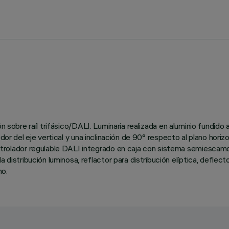
n sobre raíl trifásico/DALI. Luminaria realizada en aluminio fundido 
edor del eje vertical y una inclinación de 90° respecto al plano hori
ador regulable DALI integrado en caja con sistema semiescamoteabl
tribución luminosa, reflactor para distribución elíptica, deflecto
ho.