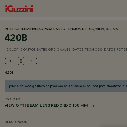
INTERIOR
/
LUMINARIAS PARA RAÍLES TENSIÓN DE RED
/
VIEW
/
156 MM
420B
COLOR
COMPONENTES OPCIONALES
DATOS TÉCNICOS
DATOS FOTO
420B
¡Atención! Código fuera de producción. Utilice la búsqueda para encontrar la 
PARTE DE
VIEW OPTI BEAM LENS REDONDO 156 MM
DESCRIPCIÓN