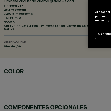
luminaria circular de cuerpo grande - flood
F - Flood 28°
28.3 W system
Al hacer cl
3207.8 lm (sistema)
para mejora
113.35 lm/W
marketing.
4000 K
CRI
82
- Rf (Colour Fidelity Index) 83 - Rg (Gamut Index) 94
DALI-2
Configu
DISEÑADO POR
iGuzzini / Arup
COLOR
COMPONENTES OPCIONALES