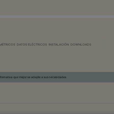
MÉTRICOS
DATOS ELÉCTRICOS
INSTALACIÓN
DOWNLOADS
alternativa que mejor se adapte a sus necesidades.