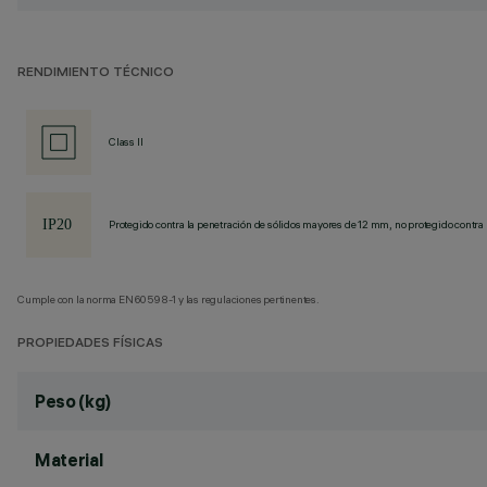
RENDIMIENTO TÉCNICO
Class II
Protegido contra la penetración de sólidos mayores de 12 mm, no protegido contra 
Cumple con la norma EN60598-1 y las regulaciones pertinentes.
PROPIEDADES FÍSICAS
Peso (kg)
Material