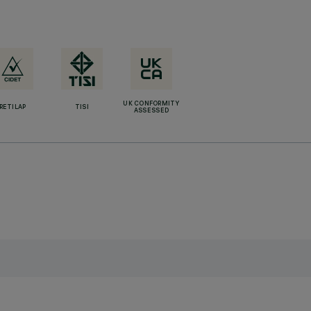
UK CONFORMITY
RETILAP
TISI
ASSESSED