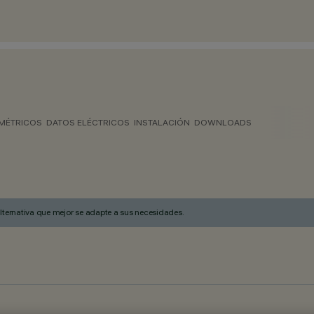
MÉTRICOS
DATOS ELÉCTRICOS
INSTALACIÓN
DOWNLOADS
alternativa que mejor se adapte a sus necesidades.