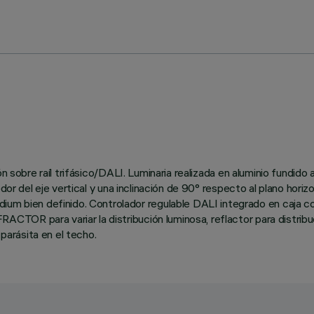
n sobre raíl trifásico/DALI. Luminaria realizada en aluminio fundido 
edor del eje vertical y una inclinación de 90° respecto al plano hor
ien definido. Controlador regulable DALI integrado en caja con 
OR para variar la distribución luminosa, reflactor para distribuci
 parásita en el techo.