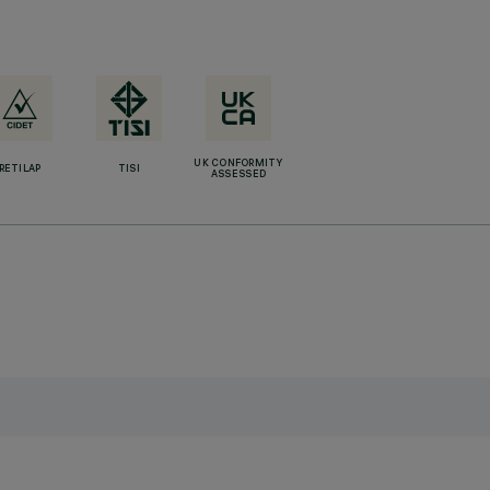
UK CONFORMITY
RETILAP
TISI
ASSESSED