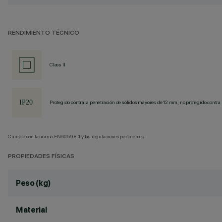
RENDIMIENTO TÉCNICO
Class II
Protegido contra la penetración de sólidos mayores de 12 mm, no protegido contra 
Cumple con la norma EN60598-1 y las regulaciones pertinentes.
PROPIEDADES FÍSICAS
Peso (kg)
Material