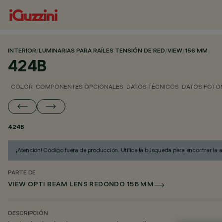
INTERIOR
/
LUMINARIAS PARA RAÍLES TENSIÓN DE RED
/
VIEW
/
156 MM
424B
COLOR
COMPONENTES OPCIONALES
DATOS TÉCNICOS
DATOS FOTO
424B
¡Atención! Código fuera de producción. Utilice la búsqueda para encontrar la 
PARTE DE
VIEW OPTI BEAM LENS REDONDO 156 MM
DESCRIPCIÓN