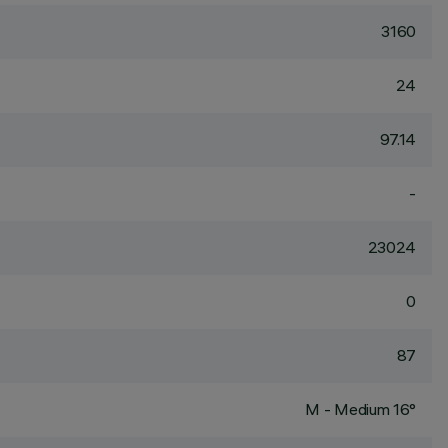
3160
24
97.14
-
23024
0
87
M - Medium 16°