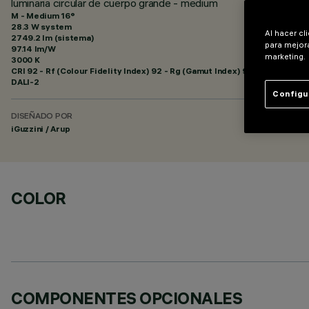
luminaria circular de cuerpo grande - medium
M - Medium 16°
28.3 W system
Al hacer cl
2749.2 lm (sistema)
para mejora
97.14 lm/W
marketing.
3000 K
CRI
92
- Rf (Colour Fidelity Index) 92 - Rg (Gamut Index) 99
DALI-2
Configu
DISEÑADO POR
iGuzzini / Arup
COLOR
COMPONENTES OPCIONALES