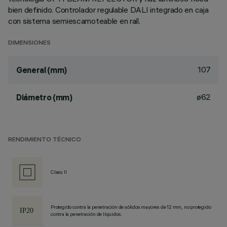
bien definido. Controlador regulable DALI integrado en caja
con sistema semiescamoteable en raíl.
DIMENSIONES
107
General (mm)
ø62
Diámetro (mm)
RENDIMIENTO TÉCNICO
Class II
Protegido contra la penetración de sólidos mayores de 12 mm, no protegido
contra la penetración de líquidos.