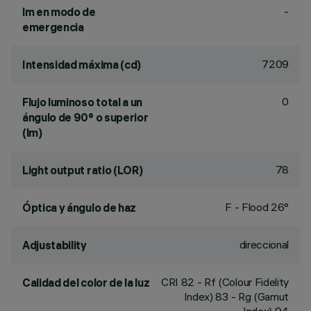
-
lm en modo de
emergencia
7209
Intensidad máxima (cd)
0
Flujo luminoso total a un
ángulo de 90° o superior
(lm)
78
Light output ratio (LOR)
F - Flood 26°
Óptica y ángulo de haz
direccional
Adjustability
CRI
82
- Rf (Colour Fidelity
Calidad del color de la luz
Index) 83 - Rg (Gamut