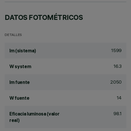
DATOS FOTOMÉTRICOS
DETALLES
1599
lm (sistema)
16.3
W system
2050
lm fuente
14
W fuente
98.1
Eficacia luminosa (valor
real)