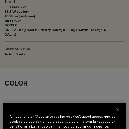
flood
F - Flood 26°
16.3 W system
1599 lm (sistema)
98.1 lm/W
4000 K
CRI
82
- Rf (Colour Fidelity Index) 83 - Rg (Gamut Index) 94
DALI-2
DISEÑADO POR
Artec Studio
COLOR
Al hacer clic en “Aceptar todas las cookies”, usted acepta que las
cookies se guarden en su dispositivo para mejorar la navegación
COMPONENTES OPCIONALES
del sitio, analizar el uso del mismo, y colaborar con nuestros