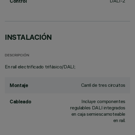
DALI-2
Control
INSTALACIÓN
DESCRIPCIÓN
En raíl electrificado trifásico/DALI;
Carril de tres circuitos
Montaje
Incluye componentes
Cableado
regulables DALI integrados
en caja semiescamoteable
en raíl.