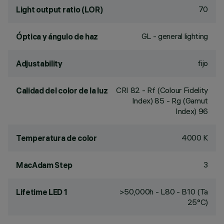
70
Light output ratio (LOR)
GL - general lighting
Óptica y ángulo de haz
fijo
Adjustability
CRI
82
- Rf (Colour Fidelity
Calidad del color de la luz
Index) 85 - Rg (Gamut
Index) 96
4000 K
Temperatura de color
3
MacAdam Step
>50,000h - L80 - B10 (Ta
Lifetime LED 1
25°C)