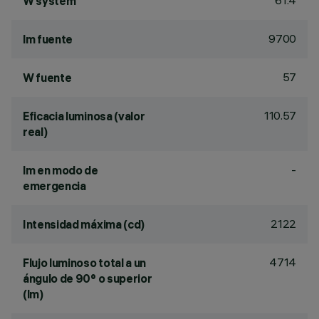
61.4
W system
9700
lm fuente
57
W fuente
110.57
Eficacia luminosa (valor
real)
-
lm en modo de
emergencia
2122
Intensidad máxima (cd)
4714
Flujo luminoso total a un
ángulo de 90° o superior
(lm)