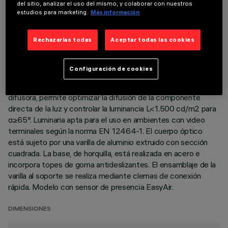
DESCRIPCIÓN
del sitio, analizar el uso del mismo, y colaborar con nuestros
estudios para marketing.
Más información
Luminaria de pie de emisión directa e indirecta para fuente de
led 4000 k. Distribución del flujo lumínico 34% down light,
66% uplight. Cuerpo óptico con perfiles laterales de aluminio
Rechazarlas todas
Aceptar todas las cookies
extruido y pintado, cabezales de cierre en aluminio fundido a
presión. Grupo óptico realizado mediante reflectores de
Configuración de cookies
aluminio superpuro. La pantalla de policarbonato incorpora
microprismas y, si se combina con una película opalina
difusora, permite optimizar la difusión de la componente
directa de la luz y controlar la luminancia L<1.500 cd/m2 para
α≥65°. Luminaria apta para el uso en ambientes con video
terminales según la norma EN 12464-1. El cuerpo óptico
está sujeto por una varilla de aluminio extruido con sección
cuadrada. La base, de horquilla, está realizada en acero e
incorpora topes de goma antideslizantes. El ensamblaje de la
varilla al soporte se realiza mediante clemas de conexión
rápida. Modelo con sensor de presencia EasyAir.
DIMENSIONES