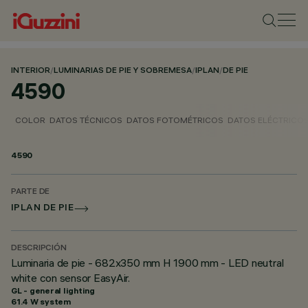
INTERIOR
/
LUMINARIAS DE PIE Y SOBREMESA
/
IPLAN
/
DE PIE
4590
COLOR
DATOS TÉCNICOS
DATOS FOTOMÉTRICOS
DATOS ELÉCTRICO
4590
PARTE DE
IPLAN DE PIE
DESCRIPCIÓN
Luminaria de pie - 682x350 mm H 1900 mm - LED neutral
white con sensor EasyAir.
GL - general lighting
61.4 W system