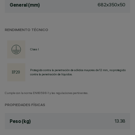
682x350x50
General (mm)
RENDIMIENTO TÉCNICO
Class I
Protegido contra la penetración de sólidos mayores de 12 mm, no protegido
contra la penetración de líquidos.
Cumple con la norma EN60598-1 y las regulaciones pertinentes.
PROPIEDADES FÍSICAS
13.38
Peso (kg)