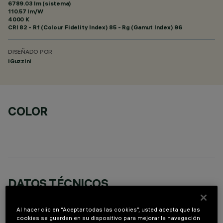
6789.03 lm (sistema)
110.57 lm/W
4000 K
CRI
82
- Rf (Colour Fidelity Index) 85 - Rg (Gamut Index) 96
DISEÑADO POR
iGuzzini
COLOR
DATOS TÉCNICOS
ÚLTIMA ACTUALIZACIÓN: 05/08/2026
Al hacer clic en “Aceptar todas las cookies”, usted acepta que las
cookies se guarden en su dispositivo para mejorar la navegación