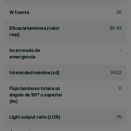
26
W fuente
80.43
Eficacia luminosa (valor
real)
-
lm en modo de
emergencia
2622
Intensidad máxima (cd)
0
Flujo luminoso total a un
ángulo de 90° o superior
(lm)
75
Light output ratio (LOR)