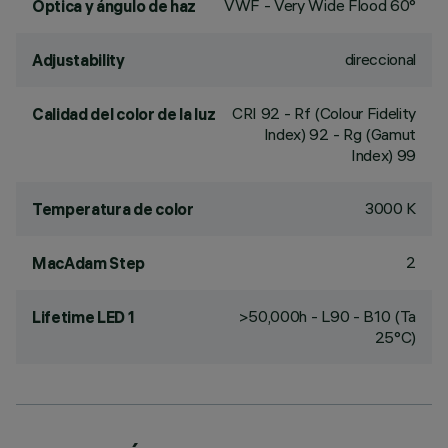
VWF - Very Wide Flood 60°
Óptica y ángulo de haz
direccional
Adjustability
CRI
92
- Rf (Colour Fidelity
Calidad del color de la luz
Index) 92 - Rg (Gamut
Index) 99
3000 K
Temperatura de color
2
MacAdam Step
>50,000h - L90 - B10 (Ta
Lifetime LED 1
25°C)