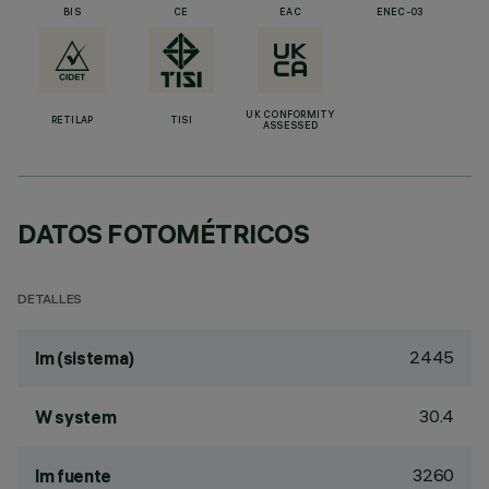
BIS
CE
EAC
ENEC-03
UK CONFORMITY
RETILAP
TISI
ASSESSED
DATOS FOTOMÉTRICOS
DETALLES
2445
lm (sistema)
30.4
W system
3260
lm fuente