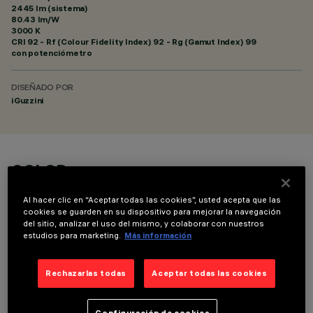
2445 lm (sistema)
80.43 lm/W
3000 K
CRI
92
- Rf (Colour Fidelity Index) 92 - Rg (Gamut Index) 99
con potenciómetro
DISEÑADO POR
iGuzzini
COLOR
Al hacer clic en “Aceptar todas las cookies”, usted acepta que las
cookies se guarden en su dispositivo para mejorar la navegación
del sitio, analizar el uso del mismo, y colaborar con nuestros
estudios para marketing.
Más información
COMPONENTES OPCIONALES
Rechazarlas todas
Aceptar todas las cookies
Configuración de cookies