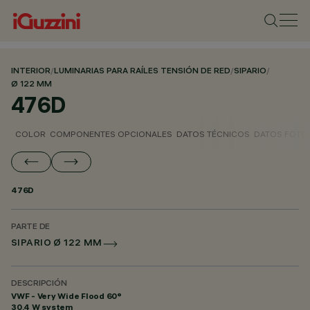
INTERIOR
/
LUMINARIAS PARA RAÍLES TENSIÓN DE RED
/
SIPARIO
/
Ø 122 MM
476D
COLOR
COMPONENTES OPCIONALES
DATOS TÉCNICOS
DATOS FOTO
476D
PARTE DE
SIPARIO Ø 122 MM
DESCRIPCIÓN
VWF - Very Wide Flood 60°
30.4 W system