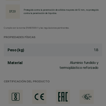
Protegido contra la penetración de sólidos mayores de 12 mm, no protegido
contra la penetración de líquidos.
Cumple con la norma EN60598-1 y las regulaciones pertinentes.
PROPIEDADES FÍSICAS
1.8
Peso (kg)
Aluminio fundido y
Material
termoplástico reforzado
CERTIFICACIÓN DEL PRODUCTO