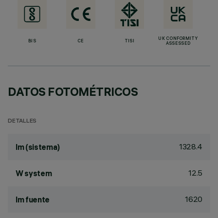
UK CONFORMITY
BIS
CE
TISI
ASSESSED
DATOS FOTOMÉTRICOS
DETALLES
1328.4
lm (sistema)
12.5
W system
1620
lm fuente