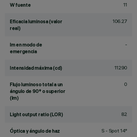
11
W fuente
106.27
Eficacia luminosa (valor
real)
-
lm en modo de
emergencia
11290
Intensidad máxima (cd)
0
Flujo luminoso total a un
ángulo de 90° o superior
(lm)
82
Light output ratio (LOR)
S - Spot 14°
Óptica y ángulo de haz