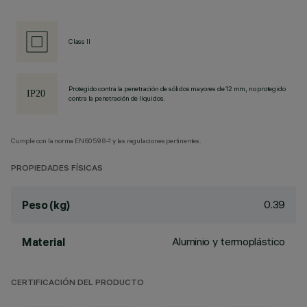
Class II
Protegido contra la penetración de sólidos mayores de 12 mm, no protegido
contra la penetración de líquidos.
Cumple con la norma EN60598-1 y las regulaciones pertinentes.
PROPIEDADES FÍSICAS
0.39
Peso (kg)
Aluminio y termoplástico
Material
CERTIFICACIÓN DEL PRODUCTO