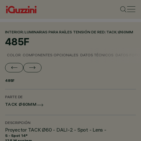
INTERIOR
/
LUMINARIAS PARA RAÍLES TENSIÓN DE RED
/
TACK
/
Ø60MM
485F
COLOR
COMPONENTES OPCIONALES
DATOS TÉCNICOS
DATOS FOTO
485F
PARTE DE
TACK Ø60MM
DESCRIPCIÓN
Proyector TACK Ø60 - DALI-2 - Spot - Lens -
S - Spot 14°
12.5 W system