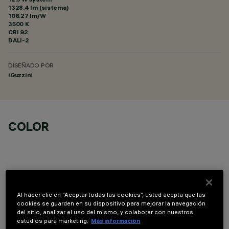
1328.4 lm (sistema)
106.27 lm/W
3500 K
CRI
92
DALI-2
DISEÑADO POR
iGuzzini
COLOR
Al hacer clic en “Aceptar todas las cookies”, usted acepta que las
COMPONENTES OPCIONALES
cookies se guarden en su dispositivo para mejorar la navegación
del sitio, analizar el uso del mismo, y colaborar con nuestros
estudios para marketing.
Más información