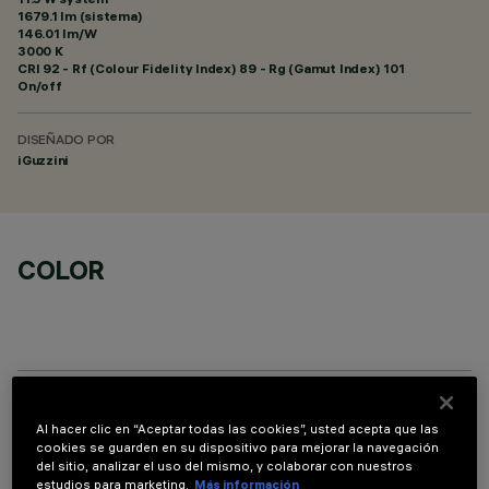
1679.1 lm (sistema)
146.01 lm/W
3000 K
CRI
92
- Rf (Colour Fidelity Index) 89 - Rg (Gamut Index) 101
On/off
DISEÑADO POR
iGuzzini
COLOR
COMPONENTES OPCIONALES
Al hacer clic en “Aceptar todas las cookies”, usted acepta que las
cookies se guarden en su dispositivo para mejorar la navegación
del sitio, analizar el uso del mismo, y colaborar con nuestros
estudios para marketing.
Más información