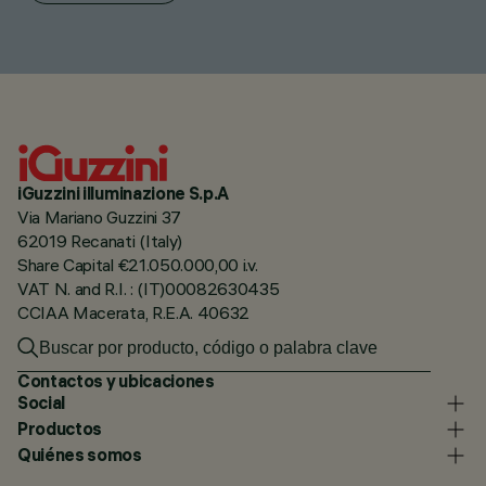
iGuzzini illuminazione S.p.A
Via Mariano Guzzini 37
62019 Recanati (Italy)
Share Capital €21.050.000,00 i.v.
VAT N. and R.I. : (IT)00082630435
CCIAA Macerata, R.E.A. 40632
Contactos y ubicaciones
Social
Productos
Quiénes somos