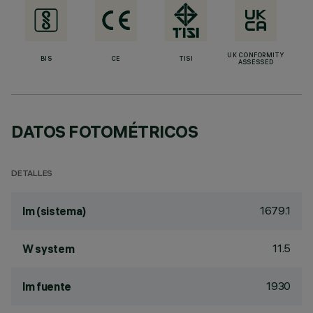
UK CONFORMITY
BIS
CE
TISI
ASSESSED
DATOS FOTOMÉTRICOS
DETALLES
1679.1
lm (sistema)
11.5
W system
1930
lm fuente