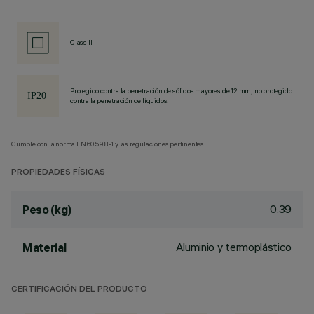
Class II
Protegido contra la penetración de sólidos mayores de 12 mm, no protegido
contra la penetración de líquidos.
Cumple con la norma EN60598-1 y las regulaciones pertinentes.
PROPIEDADES FÍSICAS
0.39
Peso (kg)
Aluminio y termoplástico
Material
CERTIFICACIÓN DEL PRODUCTO