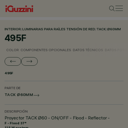
INTERIOR
/
LUMINARIAS PARA RAÍLES TENSIÓN DE RED
/
TACK
/
Ø60MM
495F
COLOR
COMPONENTES OPCIONALES
DATOS TÉCNICOS
DATOS FOTO
495F
PARTE DE
TACK Ø60MM
DESCRIPCIÓN
Proyector TACK Ø60 - ON/OFF - Flood - Reflector -
F - Flood 37°
11.5 W system