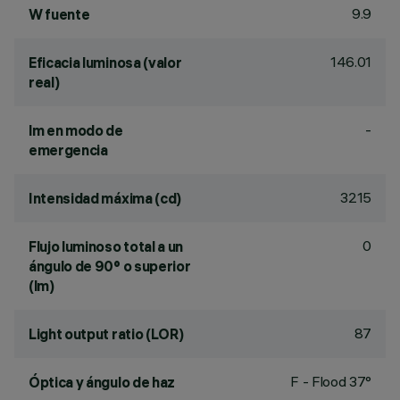
9.9
W fuente
146.01
Eficacia luminosa (valor
real)
-
lm en modo de
emergencia
3215
Intensidad máxima (cd)
0
Flujo luminoso total a un
ángulo de 90° o superior
(lm)
87
Light output ratio (LOR)
F - Flood 37°
Óptica y ángulo de haz