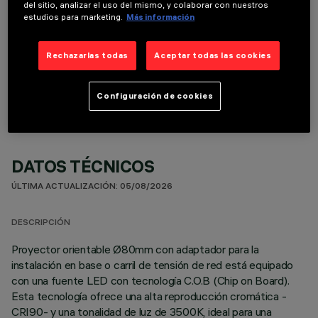
del sitio, analizar el uso del mismo, y colaborar con nuestros
estudios para marketing.
Más información
Rechazarlas todas
Aceptar todas las cookies
COMPONENTES OPCIONALES
Configuración de cookies
DATOS TÉCNICOS
ÚLTIMA ACTUALIZACIÓN: 05/08/2026
DESCRIPCIÓN
Proyector orientable Ø80mm con adaptador para la
instalación en base o carril de tensión de red está equipado
con una fuente LED con tecnología C.O.B (Chip on Board).
Esta tecnología ofrece una alta reproducción cromática -
CRI90- y una tonalidad de luz de 3500K, ideal para una