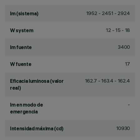
1952 - 2451 - 2924
lm (sistema)
12 - 15 - 18
W system
3400
lm fuente
17
W fuente
162.7 - 163.4 - 162.4
Eficacia luminosa (valor
real)
-
lm en modo de
emergencia
10930
Intensidad máxima (cd)