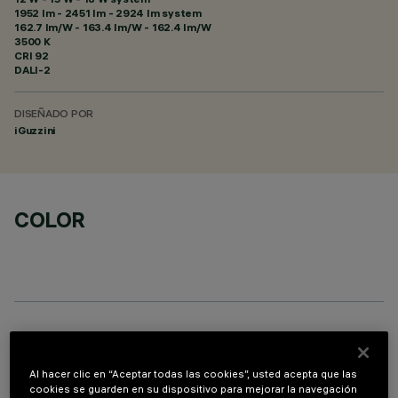
1952 lm - 2451 lm - 2924 lm system
162.7 lm/W - 163.4 lm/W - 162.4 lm/W
3500 K
CRI
92
DALI-2
DISEÑADO POR
iGuzzini
COLOR
PROFILO
Al hacer clic en “Aceptar todas las cookies”, usted acepta que las
cookies se guarden en su dispositivo para mejorar la navegación