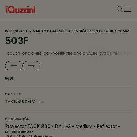
INTERIOR
/
LUMINARIAS PARA RAÍLES TENSIÓN DE RED
/
TACK
/
Ø80MM
503F
COLOR
OPCIONES
COMPONENTES OPCIONALES
DATOS TÉCNICOS
D
503F
PARTE DE
TACK Ø80MM
DESCRIPCIÓN
Proyector TACK Ø80 - DALI-2 - Medium - Reflector -
M - Medium 25°
12 W - 15 W - 18 W system