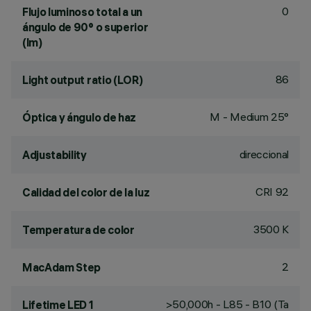
0
Flujo luminoso total a un
ángulo de 90° o superior
(lm)
86
Light output ratio (LOR)
M - Medium 25°
Óptica y ángulo de haz
direccional
Adjustability
CRI
92
Calidad del color de la luz
3500 K
Temperatura de color
2
MacAdam Step
>50,000h - L85 - B10 (Ta
Lifetime LED 1