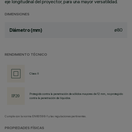
eje longitudinal del proyector, para una mayor versatilidad.
DIMENSIONES
ø80
Diámetro (mm)
RENDIMIENTO TÉCNICO
Class II
Protegido contra la penetración de sólidos mayores de 12 mm, no protegido
contra la penetración de líquidos.
Cumple con la norma EN60598-1 y las regulaciones pertinentes.
PROPIEDADES FÍSICAS