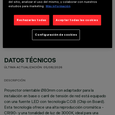
del sitio, analizar el uso del mismo, y colaborar con nuestros
estudios para marketing.
Más información
Rechazarlas todas
Aceptar todas las cookies
COMPONENTES OPCIONALES
Configuración de cookies
DATOS TÉCNICOS
ÚLTIMA ACTUALIZACIÓN: 05/08/2026
DESCRIPCIÓN
Proyector orientable Ø80mm con adaptador para la
instalación en base o carril de tensión de red está equipado
con una fuente LED con tecnología C.O.B (Chip on Board).
Esta tecnología ofrece una alta reproducción cromática -
CRI90- y una tonalidad de luz de 3000K, ideal para una