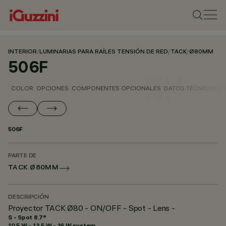
INTERIOR
/
LUMINARIAS PARA RAÍLES TENSIÓN DE RED
/
TACK
/
Ø80MM
506F
COLOR
OPCIONES
COMPONENTES OPCIONALES
DATOS TÉCNICOS
D
506F
PARTE DE
TACK Ø80MM
DESCRIPCIÓN
Proyector TACK Ø80 - ON/OFF - Spot - Lens -
S - Spot 8.7°
10.5 W - 13.5 W - 16 W system