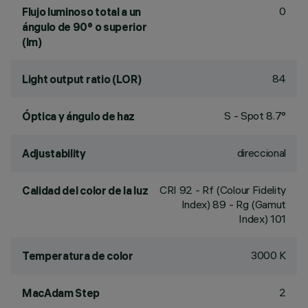
0
Flujo luminoso total a un
ángulo de 90° o superior
(lm)
84
Light output ratio (LOR)
S - Spot 8.7°
Óptica y ángulo de haz
direccional
Adjustability
CRI
92
- Rf (Colour Fidelity
Calidad del color de la luz
Index) 89 - Rg (Gamut
Index) 101
3000 K
Temperatura de color
2
MacAdam Step