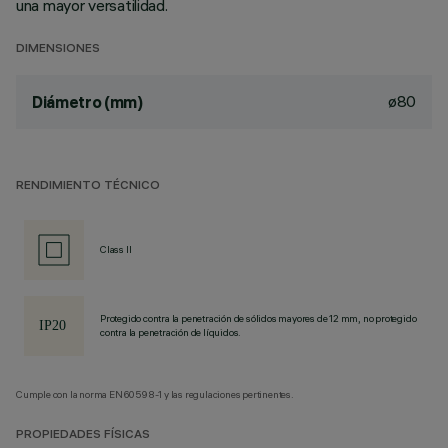
una mayor versatilidad.
DIMENSIONES
ø80
Diámetro (mm)
RENDIMIENTO TÉCNICO
Class II
Protegido contra la penetración de sólidos mayores de 12 mm, no protegido
contra la penetración de líquidos.
Cumple con la norma EN60598-1 y las regulaciones pertinentes.
PROPIEDADES FÍSICAS