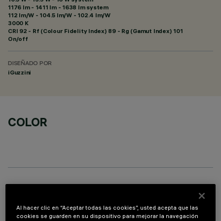
1176 lm - 1411 lm - 1638 lm system
112 lm/W - 104.5 lm/W - 102.4 lm/W
3000 K
CRI
92
- Rf (Colour Fidelity Index) 89 - Rg (Gamut Index) 101
On/off
DISEÑADO POR
iGuzzini
COLOR
PROFILO
Al hacer clic en “Aceptar todas las cookies”, usted acepta que las
cookies se guarden en su dispositivo para mejorar la navegación