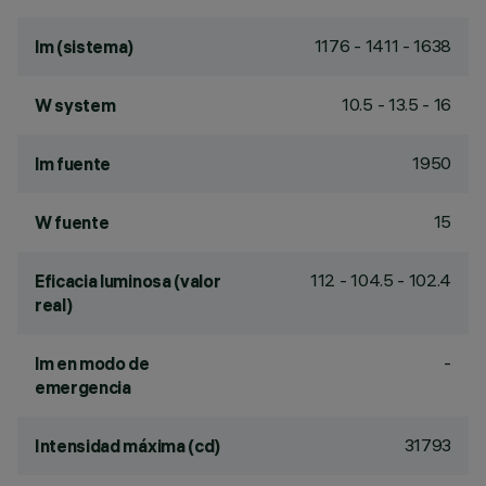
1176 - 1411 - 1638
lm (sistema)
10.5 - 13.5 - 16
W system
1950
lm fuente
15
W fuente
112 - 104.5 - 102.4
Eficacia luminosa (valor
real)
-
lm en modo de
emergencia
31793
Intensidad máxima (cd)