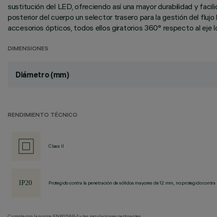
sustitución del LED, ofreciendo así una mayor durabilidad y fac
posterior del cuerpo un selector trasero para la gestión del fl
accesorios ópticos, todos ellos giratorios 360° respecto al eje lo
DIMENSIONES
Diámetro (mm)
RENDIMIENTO TÉCNICO
Class II
Protegido contra la penetración de sólidos mayores de 12 mm, no protegido contra 
Cumple con la norma EN60598-1 y las regulaciones pertinentes.