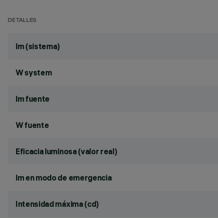
DETALLES
lm (sistema)
W system
lm fuente
W fuente
Eficacia luminosa (valor real)
lm en modo de emergencia
Intensidad máxima (cd)