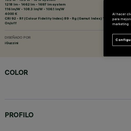
1218 lm - 1462 lm - 1697 lm system
116 lm/W - 108.3 lm/W - 106.1 lm/W
4000 K
Al hacer cl
CRI
92
- Rf (Colour Fidelity Index) 89 - Rg (Gamut Index) 102
para mejora
On/off
marketing.
DISEÑADO POR
Configu
iGuzzini
COLOR
PROFILO