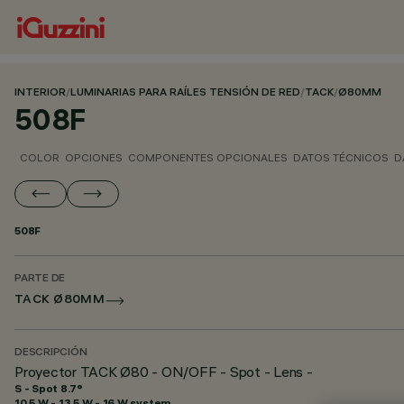
INTERIOR
/
LUMINARIAS PARA RAÍLES TENSIÓN DE RED
/
TACK
/
Ø80MM
508F
COLOR
OPCIONES
COMPONENTES OPCIONALES
DATOS TÉCNICOS
D
508F
PARTE DE
TACK Ø80MM
DESCRIPCIÓN
Proyector TACK Ø80 - ON/OFF - Spot - Lens -
S - Spot 8.7°
10.5 W - 13.5 W - 16 W system