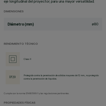
eje longitudinal del proyector, para una mayor versatilidad.
DIMENSIONES
ø80
Diámetro (mm)
RENDIMIENTO TÉCNICO
Class II
Protegido contra la penetración de sólidos mayores de 12 mm, no protegido
contra la penetración de líquidos.
Cumple con la norma EN60598-1 y las regulaciones pertinentes.
PROPIEDADES FÍSICAS