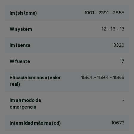
1901 - 2391 - 2855
lm (sistema)
12 - 15 - 18
W system
3320
lm fuente
17
W fuente
158.4 - 159.4 - 158.6
Eficacia luminosa (valor
real)
-
lm en modo de
emergencia
10673
Intensidad máxima (cd)