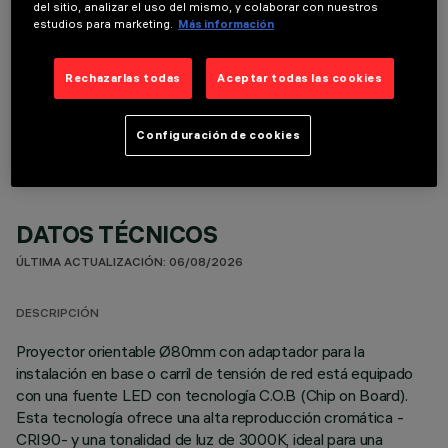
del sitio, analizar el uso del mismo, y colaborar con nuestros
estudios para marketing.
Más información
Rechazarlas todas
Aceptar todas las cookies
COMPONENTES OPCIONALES
Configuración de cookies
DATOS TÉCNICOS
ÚLTIMA ACTUALIZACIÓN: 06/08/2026
DESCRIPCIÓN
Proyector orientable Ø80mm con adaptador para la
instalación en base o carril de tensión de red está equipado
con una fuente LED con tecnología C.O.B (Chip on Board).
Esta tecnología ofrece una alta reproducción cromática -
CRI90- y una tonalidad de luz de 3000K, ideal para una