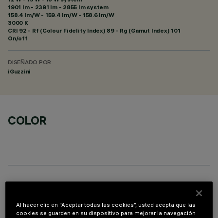
1901 lm - 2391 lm - 2855 lm system
158.4 lm/W - 159.4 lm/W - 158.6 lm/W
3000 K
CRI
92
- Rf (Colour Fidelity Index) 89 - Rg (Gamut Index) 101
On/off
DISEÑADO POR
iGuzzini
COLOR
PROFILO
Al hacer clic en “Aceptar todas las cookies”, usted acepta que las
cookies se guarden en su dispositivo para mejorar la navegación