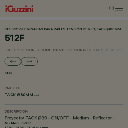
INTERIOR
/
LUMINARIAS PARA RAÍLES TENSIÓN DE RED
/
TACK
/
Ø80MM
512F
COLOR
OPCIONES
COMPONENTES OPCIONALES
DATOS TÉCNICOS
D
512F
PARTE DE
TACK Ø80MM
DESCRIPCIÓN
Proyector TACK Ø80 - ON/OFF - Medium - Reflector -
M - Medium 25°
12 W - 15 W - 18 W system