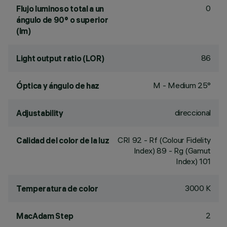
0
Flujo luminoso total a un
ángulo de 90° o superior
(lm)
86
Light output ratio (LOR)
M - Medium 25°
Óptica y ángulo de haz
direccional
Adjustability
CRI
92
- Rf (Colour Fidelity
Calidad del color de la luz
Index) 89 - Rg (Gamut
Index) 101
3000 K
Temperatura de color
2
MacAdam Step