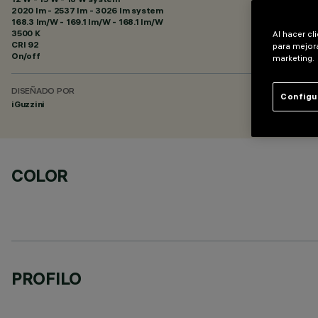
2020 lm - 2537 lm - 3026 lm system
168.3 lm/W - 169.1 lm/W - 168.1 lm/W
3500 K
Al hacer cl
CRI
92
para mejora
On/off
marketing.
DISEÑADO POR
Configu
iGuzzini
COLOR
PROFILO