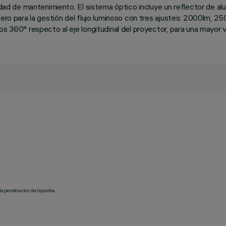
lidad de mantenimiento. El sistema óptico incluye un reflector de a
sero para la gestión del flujo luminoso con tres ajustes: 2000lm, 
s 360° respecto al eje longitudinal del proyector, para una mayor ve
la penetración de líquidos.