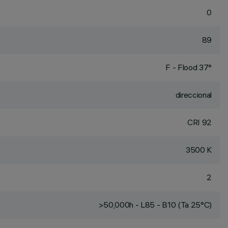
0
89
F - Flood 37°
direccional
CRI
92
3500 K
2
>50,000h - L85 - B10 (Ta 25°C)