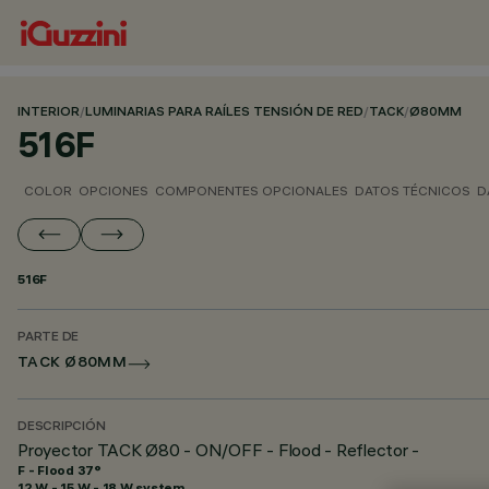
INTERIOR
/
LUMINARIAS PARA RAÍLES TENSIÓN DE RED
/
TACK
/
Ø80MM
516F
COLOR
OPCIONES
COMPONENTES OPCIONALES
DATOS TÉCNICOS
D
516F
PARTE DE
TACK Ø80MM
DESCRIPCIÓN
Proyector TACK Ø80 - ON/OFF - Flood - Reflector -
F - Flood 37°
12 W - 15 W - 18 W system