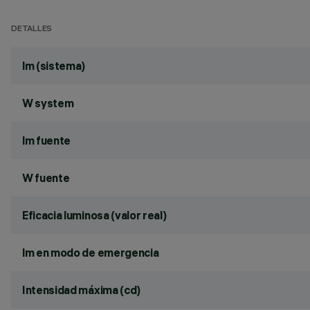
DETALLES
lm (sistema)
W system
lm fuente
W fuente
Eficacia luminosa (valor real)
lm en modo de emergencia
Intensidad máxima (cd)