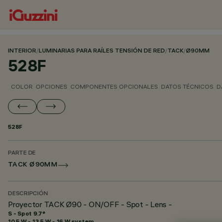
INTERIOR
/
LUMINARIAS PARA RAÍLES TENSIÓN DE RED
/
TACK
/
Ø90MM
528F
COLOR
OPCIONES
COMPONENTES OPCIONALES
DATOS TÉCNICOS
D
528F
PARTE DE
TACK Ø90MM
DESCRIPCIÓN
Proyector TACK Ø90 - ON/OFF - Spot - Lens -
S - Spot 9.7°
10.5 W - 13.5 W - 16 W system