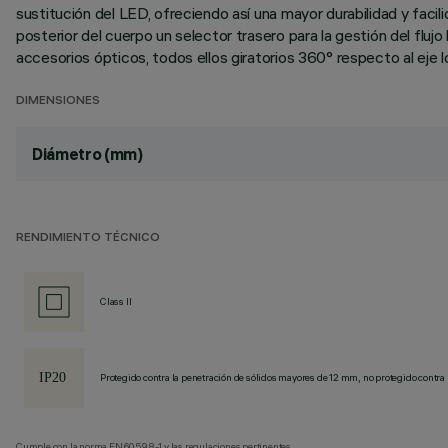
sustitución del LED, ofreciendo así una mayor durabilidad y fac
posterior del cuerpo un selector trasero para la gestión del fl
accesorios ópticos, todos ellos giratorios 360° respecto al eje lo
DIMENSIONES
Diámetro (mm)
RENDIMIENTO TÉCNICO
Class II
Protegido contra la penetración de sólidos mayores de 12 mm, no protegido contra 
Cumple con la norma EN60598-1 y las regulaciones pertinentes.