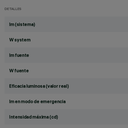
DETALLES
lm (sistema)
W system
lm fuente
W fuente
Eficacia luminosa (valor real)
lm en modo de emergencia
Intensidad máxima (cd)