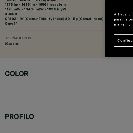
1176 lm - 1416 lm - 1656 lm system
112 lm/W - 104.9 lm/W - 103.5 lm/W
4000 K
Al hacer cl
CRI
92
- Rf (Colour Fidelity Index) 89 - Rg (Gamut Index) 102
para mejora
On/off
marketing.
DISEÑADO POR
Configu
iGuzzini
COLOR
PROFILO